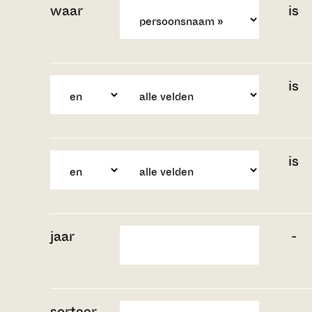
waar
is
is
is
jaar
-
sorteer