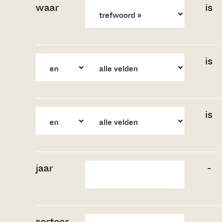
waar
is
is
is
jaar
-
sorteer