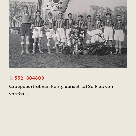
3.
552_304809
Groepsportret van kampioenselftal 3e klas van
voetbal …