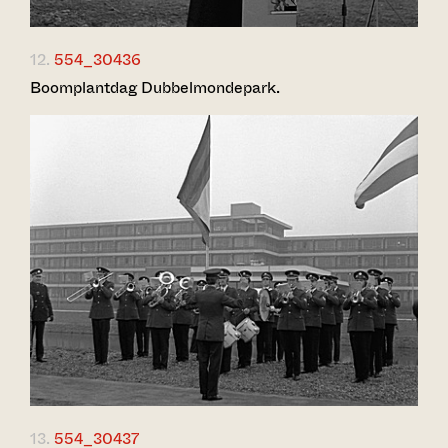
12.
554_30436
Boomplantdag Dubbelmondepark.
13.
554_30437