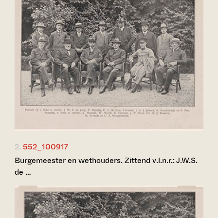
2.
552_100917
Burgemeester en wethouders. Zittend v.l.n.r.: J.W.S.
de …