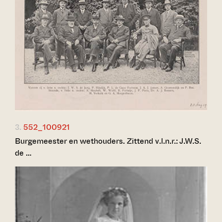
3.
552_100921
Burgemeester en wethouders. Zittend v.l.n.r.: J.W.S.
de …