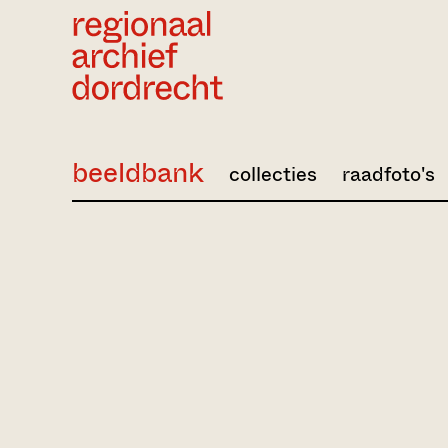
Ga direct naar de inhoud
beeldbank
collecties
raadfoto's