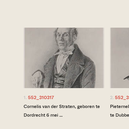
1.
552_310317
2.
552_3
Cornelis van der Straten, geboren te
Pieternel
Dordrecht 6 mei …
te Dubb