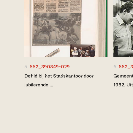
5.
552_390849-029
6.
552_3
Defilé bij het Stadskantoor door
Gemeente
jubilerende …
1982. Ui