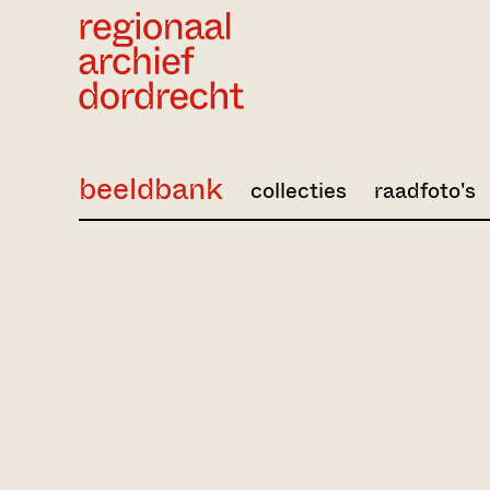
Ga direct naar de inhoud
beeldbank
collecties
raadfoto's