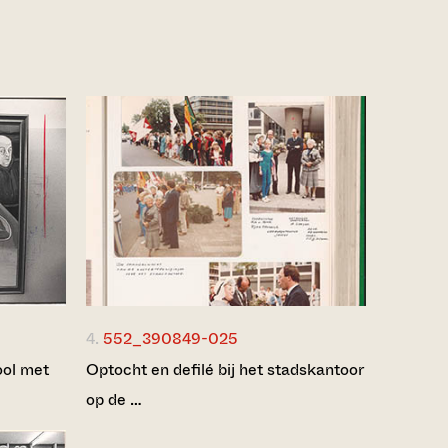
4.
552_390849-025
ool met
Optocht en defilé bij het stadskantoor
op de …