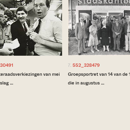
30491
7.
552_328479
raadsverkiezingen van mei
Groepsportret van 14 van de 1
tslag …
die in augustus …