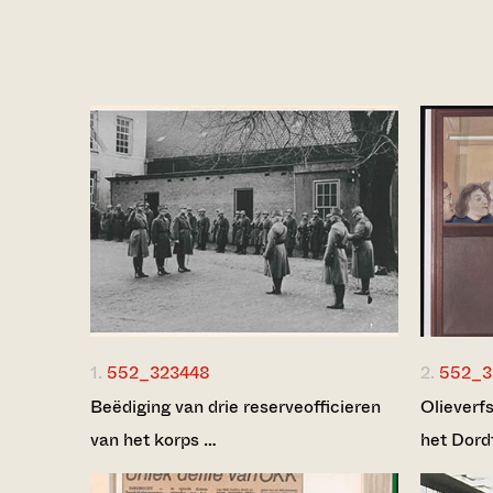
1.
552_323448
2.
552_3
Beëdiging van drie reserveofficieren
Olieverfs
van het korps …
het Dord