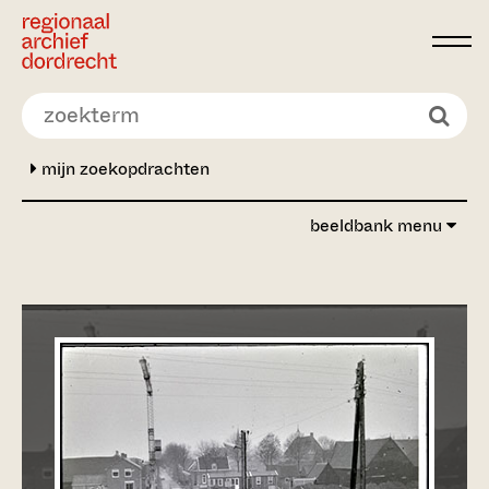
Ga direct naar de inhoud
mijn zoekopdrachten
beeldbank menu