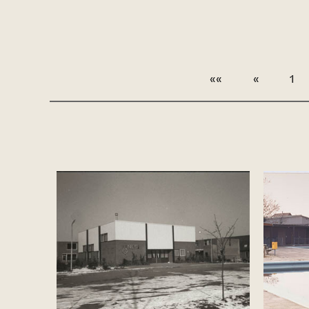
««
«
1