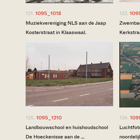
121.
1095_1018
122.
109
Muziekvereniging NLS aan de Jaap
Zwembad
Kosterstraat in Klaaswaal.
Kerkstra
125.
1095_1210
126.
109
Landbouwschool en huishoudschool
Luchtfot
De Hoeckenisse aan de …
noordelij