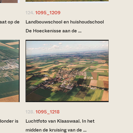
124.
1095_1209
aat op de
Landbouwschool en huishoudschool
De Hoeckenisse aan de …
128.
1095_1218
donder is
Luchtfoto van Klaaswaal. In het
midden de kruising van de …