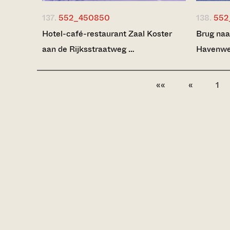
137.
552_450850
138.
552
Hotel-café-restaurant Zaal Koster
Brug naa
aan de Rijksstraatweg …
Havenweg
««
«
1