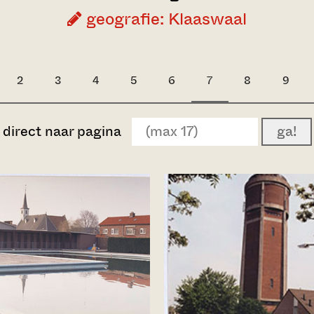
geografie: Klaaswaal
2
3
4
5
6
7
8
9
direct naar pagina
ga!