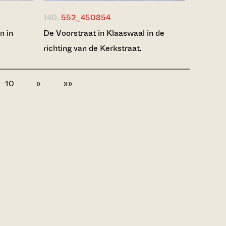
140.
552_450854
n in
De Voorstraat in Klaaswaal in de
richting van de Kerkstraat.
10
»
»»