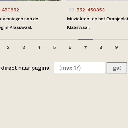
_450852
139.
552_450853
r woningen aan de
Muziektent op het Oranjeplei
 in Klaaswaal.
Klaaswaal.
2
3
4
5
6
8
9
7
direct naar pagina
ga!