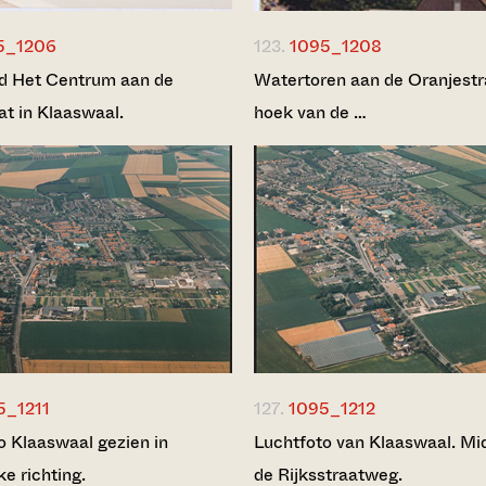
5_1206
123.
1095_1208
 Het Centrum aan de
Watertoren aan de Oranjestr
at in Klaaswaal.
hoek van de …
5_1211
127.
1095_1212
o Klaaswaal gezien in
Luchtfoto van Klaaswaal. Mi
ke richting.
de Rijksstraatweg.