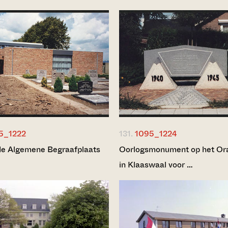
5_1222
131.
1095_1224
de Algemene Begraafplaats
Oorlogsmonument op het Ora
in Klaaswaal voor …