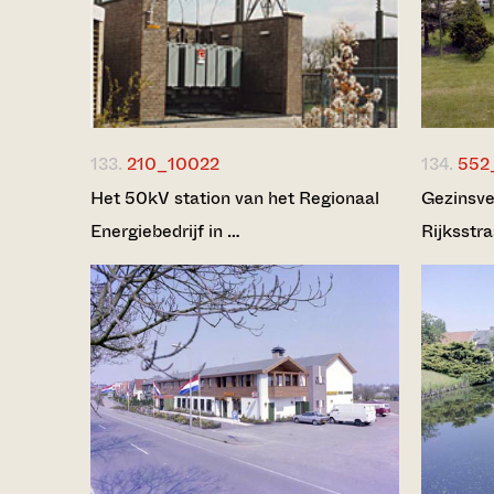
133.
210_10022
134.
552
Het 50kV station van het Regionaal
Gezinsve
Energiebedrijf in …
Rijksstr