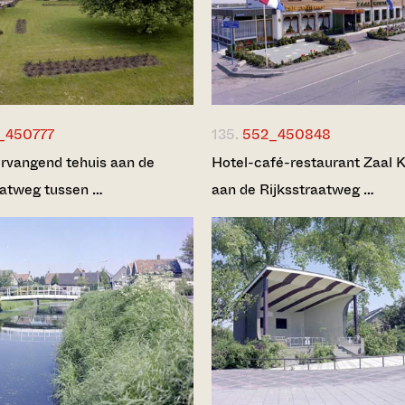
_450777
135.
552_450848
rvangend tehuis aan de
Hotel-café-restaurant Zaal 
aatweg tussen …
aan de Rijksstraatweg …