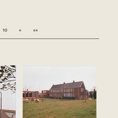
10
»
»»