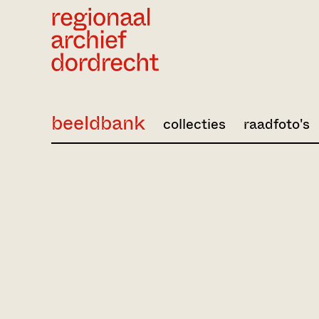
Ga direct naar de inhoud
beeldbank
collecties
raadfoto's