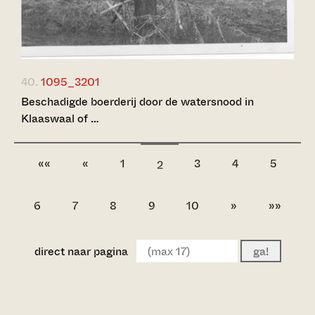
40.
1095_3201
Beschadigde boerderij door de watersnood in
Klaaswaal of …
««
«
1
3
4
5
2
6
7
8
9
10
»
»»
direct naar pagina
ga!