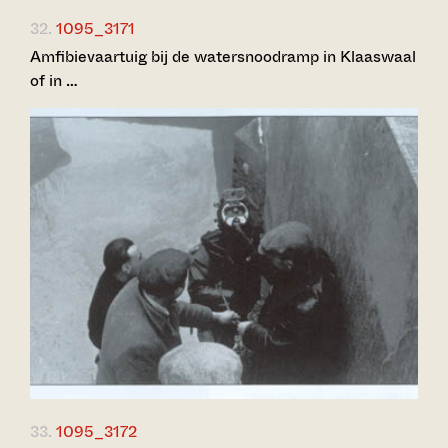
32.
1095_3171
Amfibievaartuig bij de watersnoodramp in Klaaswaal
of in …
33.
1095_3172