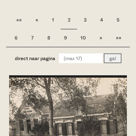
««
«
1
2
3
4
5
6
7
8
9
10
»
»»
direct naar pagina
ga!