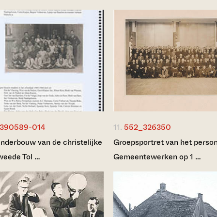
390589-014
11.
552_326350
nderbouw van de christelijke
Groepsportret van het perso
weede Tol …
Gemeentewerken op 1 …