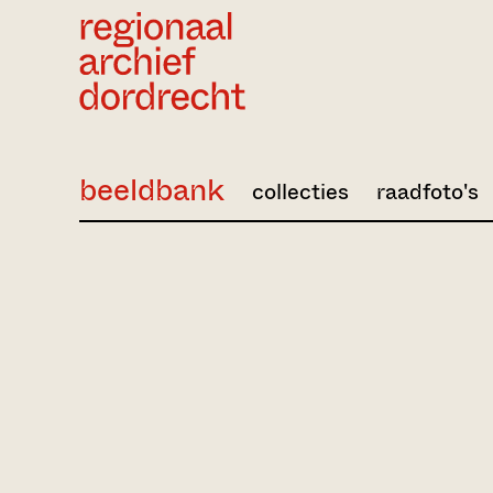
Ga direct naar de inhoud
beeldbank
collecties
raadfoto's