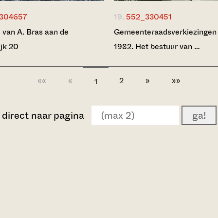
304657
19.
552_330451
j van A. Bras aan de
Gemeenteraadsverkiezingen
ijk 20
1982. Het bestuur van …
««
«
2
»
»»
1
direct naar pagina
ga!