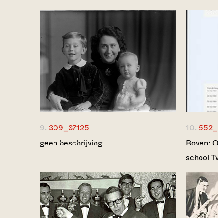
9.
309_37125
10.
552_
geen beschrijving
Boven: O
school T