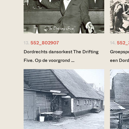
13.
552_802907
14.
552_
Dordrechts dansorkest The Drifting
Groepspor
Five. Op de voorgrond …
een Dord