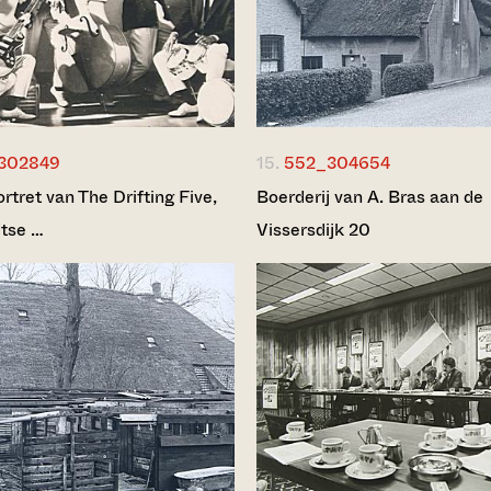
302849
15.
552_304654
tret van The Drifting Five,
Boerderij van A. Bras aan de
tse …
Vissersdijk 20