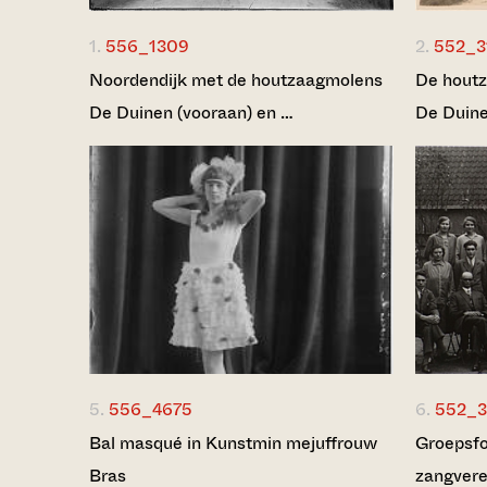
1.
556_1309
2.
552_3
Noordendijk met de houtzaagmolens
De houtz
De Duinen (vooraan) en …
De Duine
5.
556_4675
6.
552_3
Bal masqué in Kunstmin mejuffrouw
Groepsf
Bras
zangvere