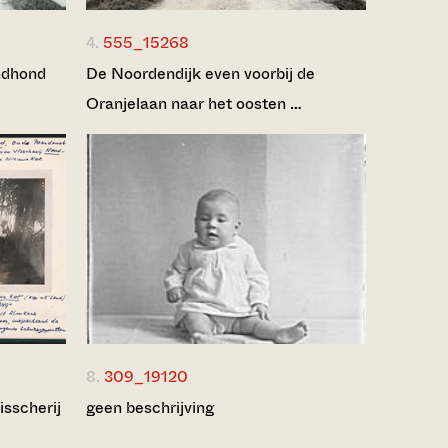
4.
555_15268
ndhond
De Noordendijk even voorbij de
Oranjelaan naar het oosten …
8.
309_19120
isscherij
geen beschrijving