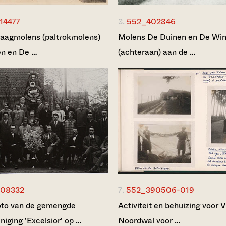
14477
3.
552_402846
aagmolens (paltrokmolens)
Molens De Duinen en De Wi
n en De …
(achteraan) aan de …
08332
7.
552_390506-019
oto van de gemengde
Activiteit en behuizing voor V
niging 'Excelsior' op …
Noordwal voor …