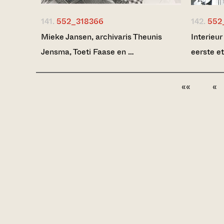
141.
552_318366
142.
552
Mieke Jansen, archivaris Theunis
Interieur
Jensma, Toeti Faase en …
eerste e
««
«