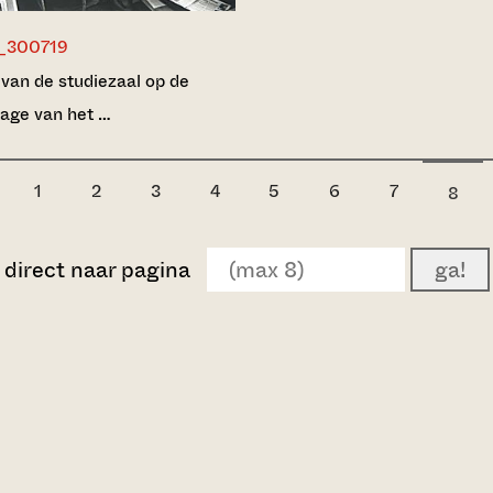
_300719
 van de studiezaal op de
tage van het …
1
2
3
4
5
6
7
8
direct naar pagina
ga!