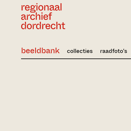
Ga direct naar de inhoud
beeldbank
collecties
raadfoto's