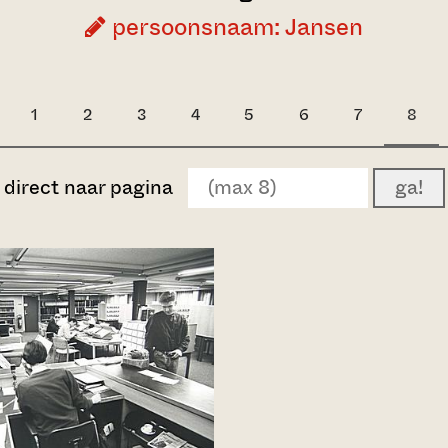
persoonsnaam: Jansen
1
2
3
4
5
6
7
8
direct naar pagina
ga!