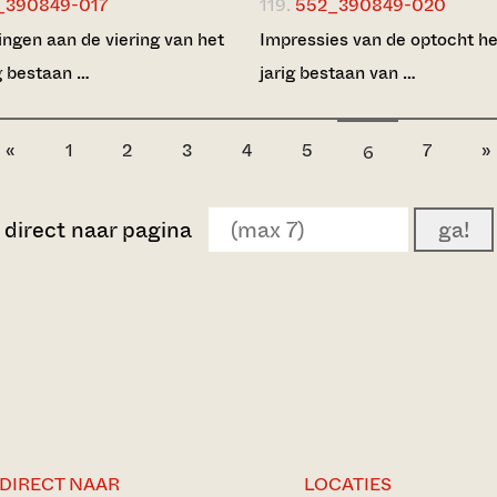
_390849-017
119.
552_390849-020
ingen aan de viering van het
Impressies van de optocht h
g bestaan …
jarig bestaan van …
«
1
2
3
4
5
7
»
6
direct naar pagina
ga!
DIRECT NAAR
LOCATIES