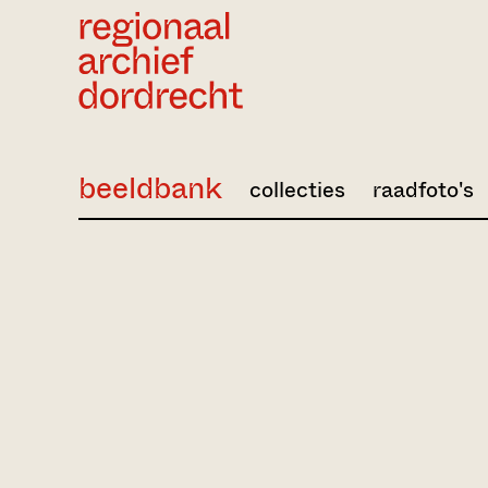
Ga direct naar de inhoud
beeldbank
collecties
raadfoto's