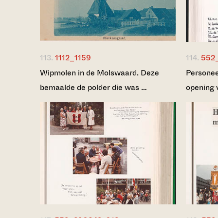
113.
1112_1159
114.
552
Wipmolen in de Molswaard. Deze
Personee
bemaalde de polder die was …
opening 