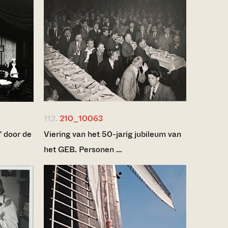
112.
210_10063
" door de
Viering van het 50-jarig jubileum van
het GEB. Personen …