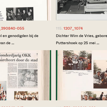
_390840-055
115.
1207_1074
l en genodigden bij de
Dichter Wim de Vries, gebore
van de …
Puttershoek op 25 mei …