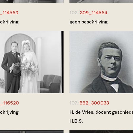
_114563
103.
309_114564
chrijving
geen beschrijving
_116520
107.
552_300033
chrijving
H. de Vries, docent geschied
H.B.S.