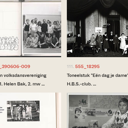
_390606-009
111.
555_18295
n volksdansvereniging
Toneelstuk "Eén dag je dame
1. Helen Bak, 2. mw …
H.B.S.-club. …