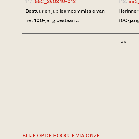
117.
552_390849-013
118.
552
Bestuur en jubileumcommissie van
Herinner
het 100-jarig bestaan …
100-jari
««
BLIJF OP DE HOOGTE VIA ONZE