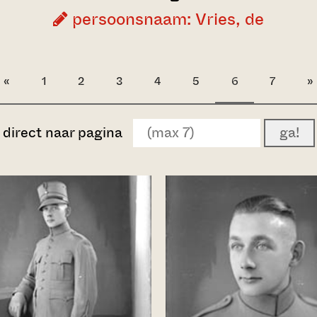
persoonsnaam: Vries, de
«
1
2
3
4
5
6
7
»
direct naar pagina
ga!