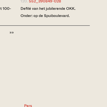
120.
552_390849-028
et 100-
Defilé van het jubilerende OKK.
Onder: op de Spuiboulevard.
»»
Pers