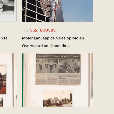
116.
552_800585
n te
Molenaar Jaap de Vries op Molen
Overwaard no. 4 aan de …