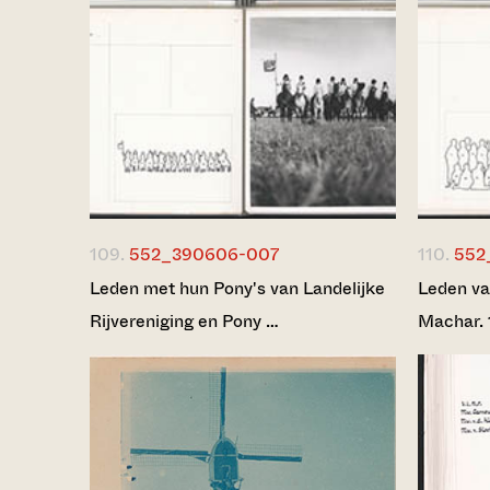
109.
552_390606-007
110.
552
Leden met hun Pony's van Landelijke
Leden va
Rijvereniging en Pony …
Machar. 