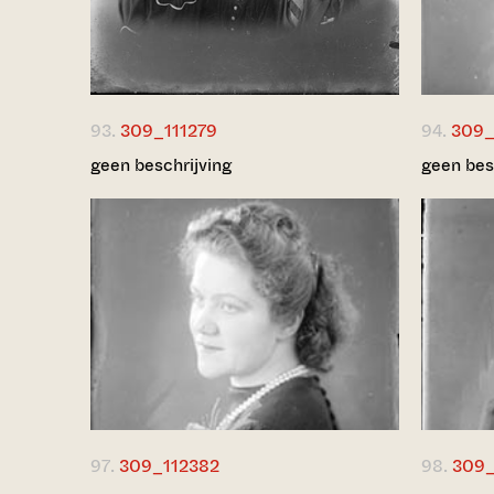
93.
309_111279
94.
309_
geen beschrijving
geen bes
97.
309_112382
98.
309_