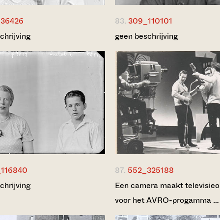
36426
83.
309_110101
chrijving
geen beschrijving
116840
87.
552_325188
chrijving
Een camera maakt televisi
voor het AVRO-progamma …