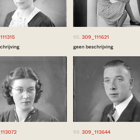
111315
95.
309_111621
chrijving
geen beschrijving
113072
99.
309_113644