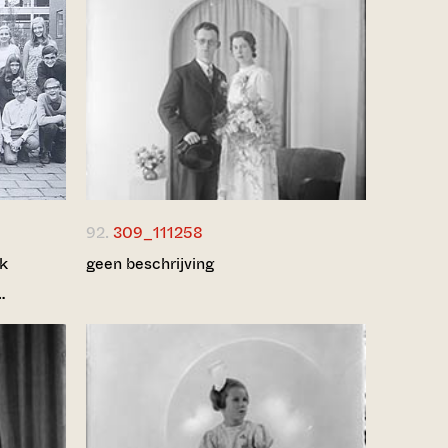
92.
309_111258
jk
geen beschrijving
…