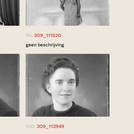
96.
309_111820
geen beschrijving
100.
309_113949