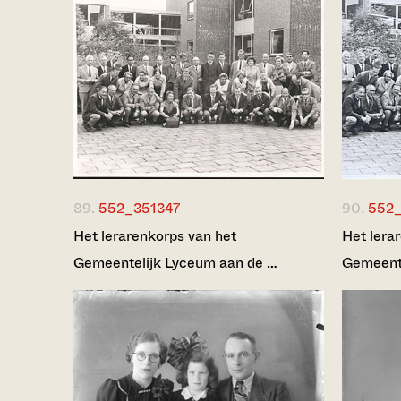
89.
552_351347
90.
552
Het lerarenkorps van het
Het lera
Gemeentelijk Lyceum aan de …
Gemeente