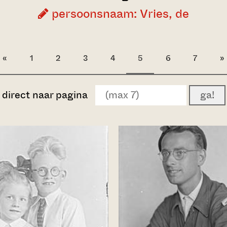
persoonsnaam: Vries, de
«
1
2
3
4
5
6
7
»
direct naar pagina
ga!