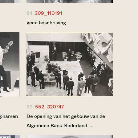
84.
309_110191
geen beschrijving
88.
552_320747
eopnamen
De opening van het gebouw van de
Algemene Bank Nederland …