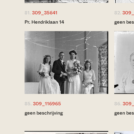
81.
309_35641
82.
309_
Pr. Hendriklaan 14
geen bes
85.
309_116965
86.
309_
geen beschrijving
geen bes