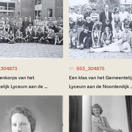
_304873
91.
552_304875
renkorps van het
Een klas van het Gemeenteli
lijk Lyceum aan de …
Lyceum aan de Noordendijk 