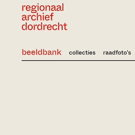
Ga direct naar de inhoud
beeldbank
collecties
raadfoto's