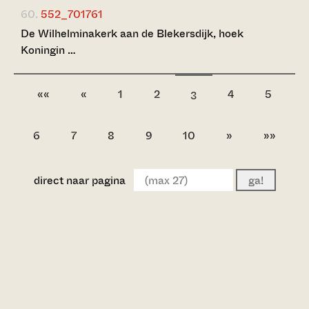
60.
552_701761
De Wilhelminakerk aan de Blekersdijk, hoek
Koningin …
««
«
1
2
4
5
3
6
7
8
9
10
»
»»
direct naar pagina
ga!