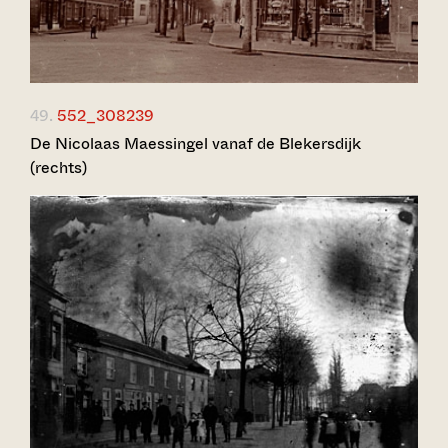
49.
552_308239
De Nicolaas Maessingel vanaf de Blekersdijk
(rechts)