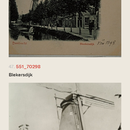
47.
551_70298
Blekersdijk