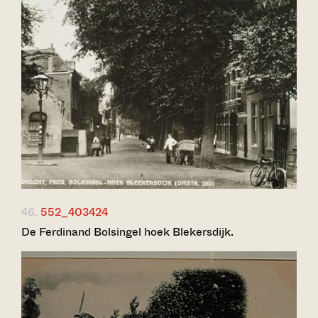
46.
552_403424
De Ferdinand Bolsingel hoek Blekersdijk.