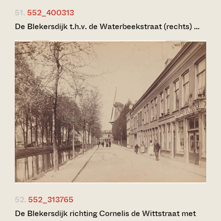
51.
552_400313
De Blekersdijk t.h.v. de Waterbeekstraat (rechts) …
52.
552_313765
De Blekersdijk richting Cornelis de Wittstraat met