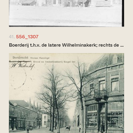
41.
556_1307
Boerderij t.h.v. de latere Wilhelminakerk; rechts de …