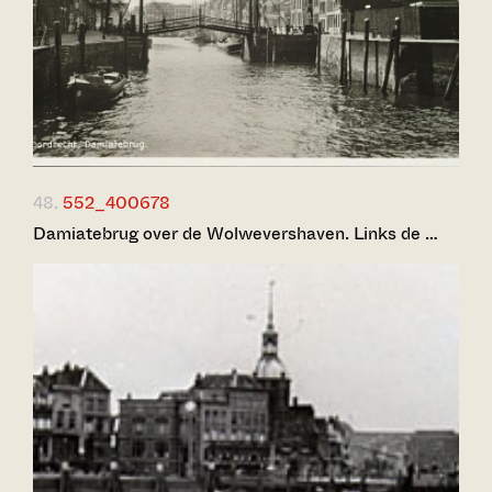
48.
552_400678
Damiatebrug over de Wolwevershaven. Links de …