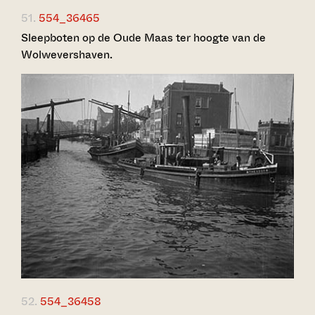
51.
554_36465
Sleepboten op de Oude Maas ter hoogte van de
Wolwevershaven.
52.
554_36458