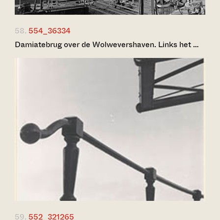
58.
554_36334
Damiatebrug over de Wolwevershaven. Links het …
59.
552_321265