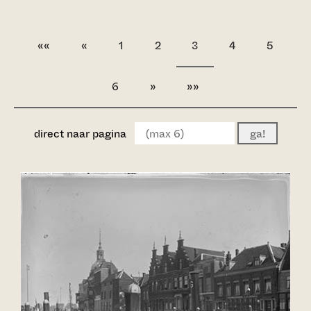
««
«
1
2
3
4
5
6
»
»»
direct naar pagina
ga!