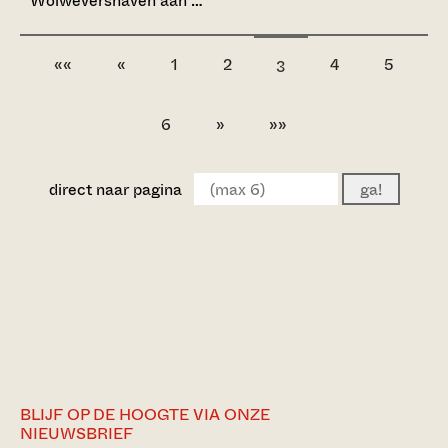
Wolwevershaven aan …
««
«
1
2
4
5
3
6
»
»»
direct naar pagina
ga!
BLIJF OP DE HOOGTE VIA ONZE
NIEUWSBRIEF