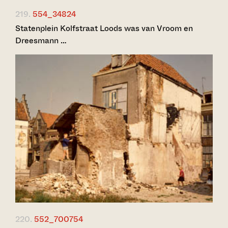
219.
554_34824
Statenplein Kolfstraat Loods was van Vroom en
Dreesmann …
220.
552_700754