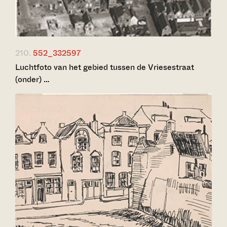
210.
552_332597
Luchtfoto van het gebied tussen de Vriesestraat
(onder) …