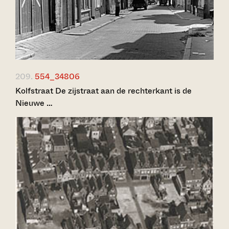
209.
554_34806
Kolfstraat De zijstraat aan de rechterkant is de
Nieuwe …