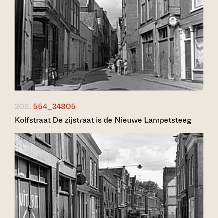
208.
554_34805
Kolfstraat De zijstraat is de Nieuwe Lampetsteeg