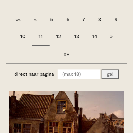
««
«
5
6
7
8
9
10
11
12
13
14
»
»»
direct naar pagina
ga!