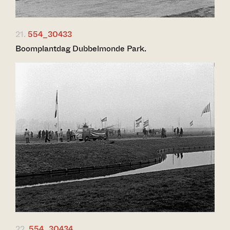
21.
554_30433
Boomplantdag Dubbelmonde Park.
22.
554_30434