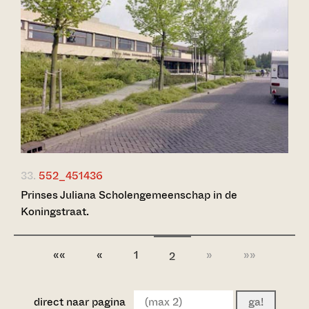
33.
552_451436
Prinses Juliana Scholengemeenschap in de
Koningstraat.
««
«
1
»
»»
2
direct naar pagina
ga!