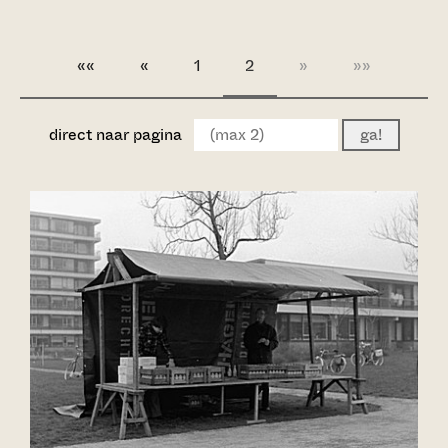
««
«
1
2
»
»»
direct naar pagina
ga!