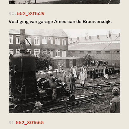
90.
552_801529
Vestiging van garage Ames aan de Brouwersdijk.
91.
552_801556