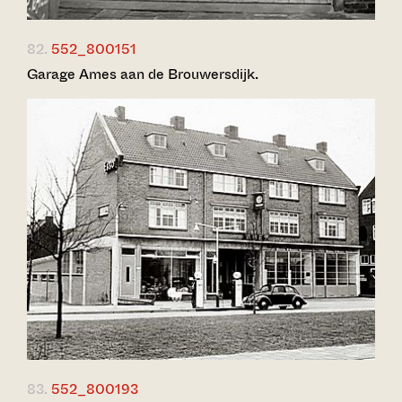
82.
552_800151
Garage Ames aan de Brouwersdijk.
83.
552_800193