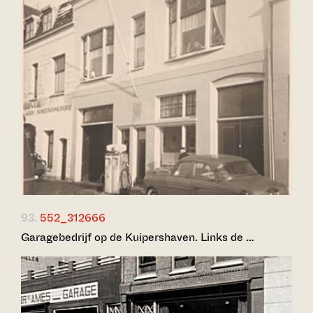
93.
552_312666
Garagebedrijf op de Kuipershaven. Links de …