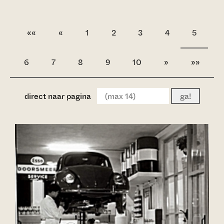
««
«
1
2
3
4
5
6
7
8
9
10
»
»»
direct naar pagina
ga!