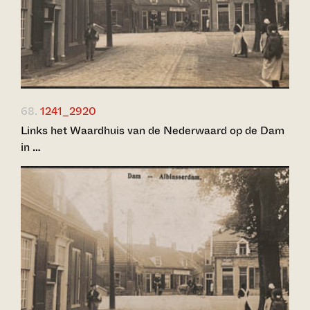
68.
1241_2920
Links het Waardhuis van de Nederwaard op de Dam
in …