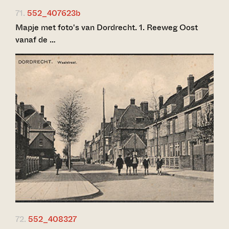
71.
552_407623b
Mapje met foto's van Dordrecht. 1. Reeweg Oost
vanaf de …
72.
552_408327