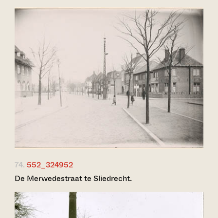
74.
552_324952
De Merwedestraat te Sliedrecht.