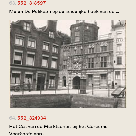
63.
552_318597
Molen De Pelikaan op de zuidelijke hoek van de …
64.
552_324934
Het Gat van de Marktschuit bij het Gorcums
Veerhoofd aan …