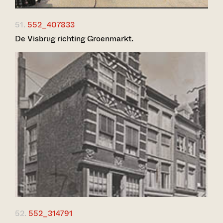
51.
552_407833
De Visbrug richting Groenmarkt.
52.
552_314791