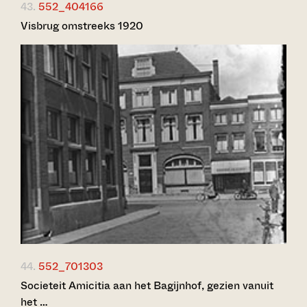
43.
552_404166
Visbrug omstreeks 1920
44.
552_701303
Societeit Amicitia aan het Bagijnhof, gezien vanuit
het …