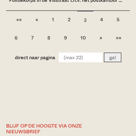
Politiekorps in de Visstraat t.h.v. het postkantoor …
««
«
1
2
4
5
3
6
7
8
9
10
»
»»
direct naar pagina
ga!
BLIJF OP DE HOOGTE VIA ONZE
NIEUWSBRIEF