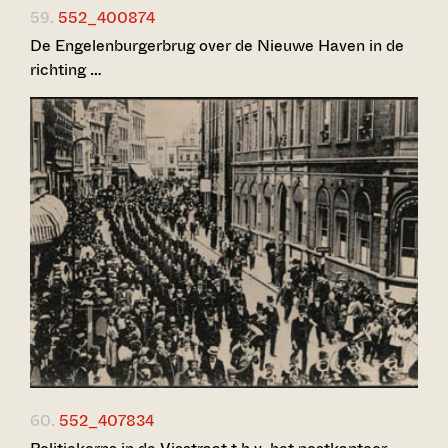
59.
552_400874
De Engelenburgerbrug over de Nieuwe Haven in de
richting …
60.
552_407834