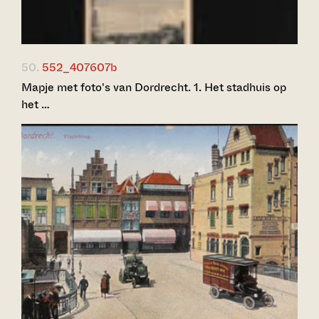
50.
552_407607b
Mapje met foto's van Dordrecht. 1. Het stadhuis op
het …