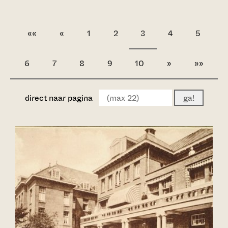
««
«
1
2
3
4
5
6
7
8
9
10
»
»»
direct naar pagina
ga!