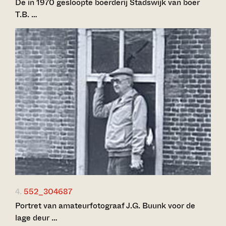
De in 1970 gesloopte boerderij Stadswijk van boer
T.B. …
4.
552_304687
Portret van amateurfotograaf J.G. Buunk voor de
lage deur …