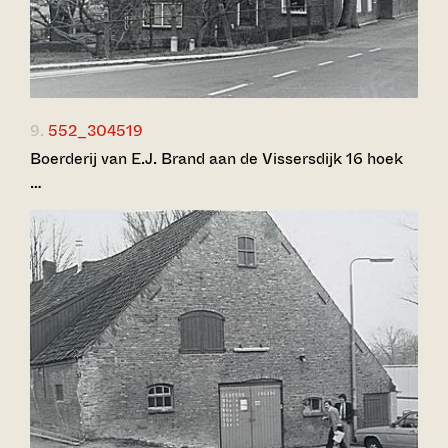
9.
552_304519
Boerderij van E.J. Brand aan de Vissersdijk 16 hoek
…