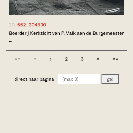
20.
552_304530
Boerderij Kerkzicht van P. Valk aan de Burgemeester
…
««
«
2
3
»
»»
1
direct naar pagina
ga!