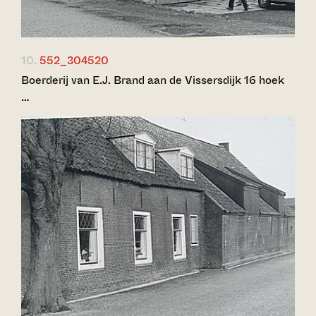
10.
552_304520
Boerderij van E.J. Brand aan de Vissersdijk 16 hoek
…