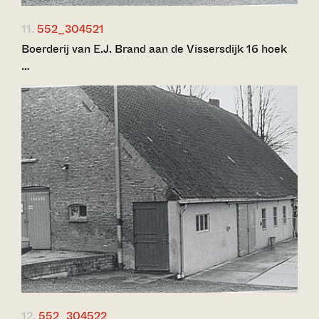
11.
552_304521
Boerderij van E.J. Brand aan de Vissersdijk 16 hoek
…
12.
552_304522