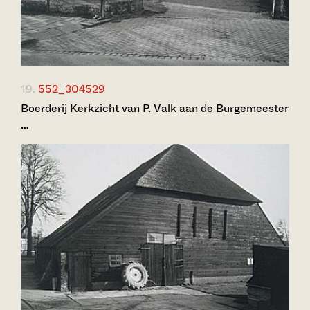
19.
552_304529
Boerderij Kerkzicht van P. Valk aan de Burgemeester
…