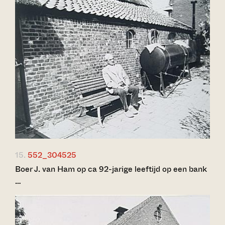
15.
552_304525
Boer J. van Ham op ca 92-jarige leeftijd op een bank
…