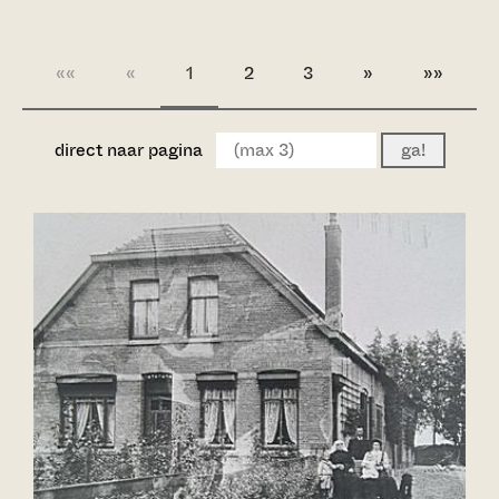
««
«
1
2
3
»
»»
direct naar pagina
ga!