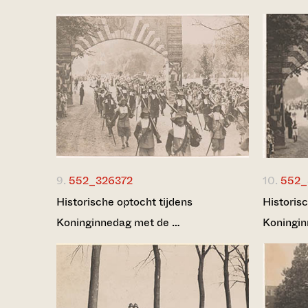
9.
552_326372
10.
552_
Historische optocht tijdens
Historisc
Koninginnedag met de …
Koningin