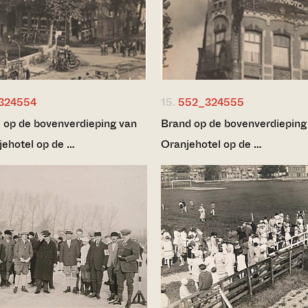
324554
15.
552_324555
 op de bovenverdieping van
Brand op de bovenverdieping
jehotel op de …
Oranjehotel op de …