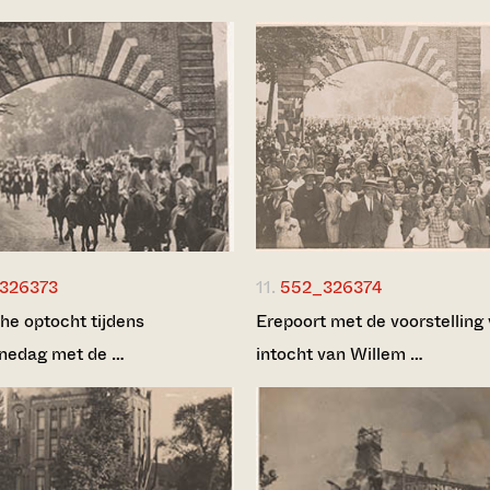
326373
11.
552_326374
he optocht tijdens
Erepoort met de voorstelling
nedag met de …
intocht van Willem …