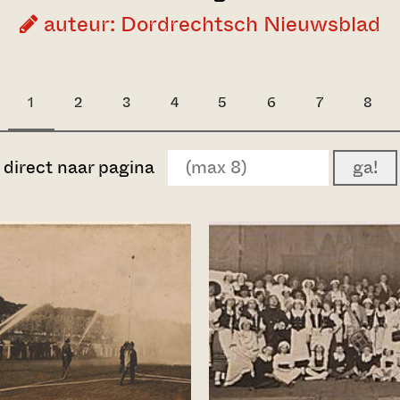
auteur: Dordrechtsch Nieuwsblad
1
2
3
4
5
6
7
8
direct naar pagina
ga!