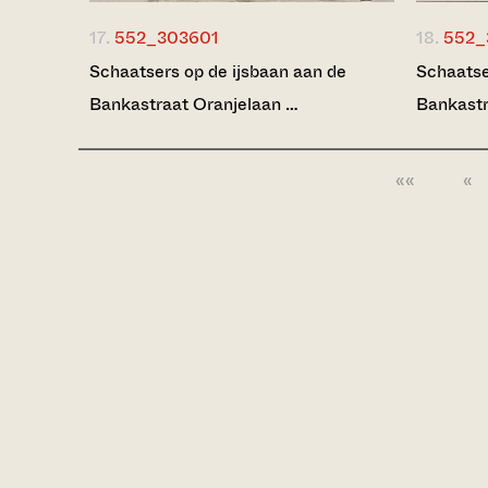
17.
552_303601
18.
552_
Schaatsers op de ijsbaan aan de
Schaatse
Bankastraat Oranjelaan …
Bankastr
««
«