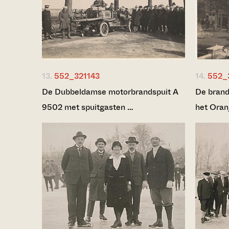
13.
552_321143
14.
552_
De Dubbeldamse motorbrandspuit A
De brand
9502 met spuitgasten …
het Oran