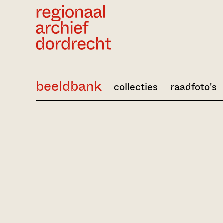
Ga direct naar de inhoud
beeldbank
collecties
raadfoto's