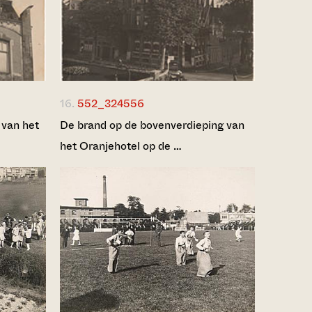
16.
552_324556
 van het
De brand op de bovenverdieping van
het Oranjehotel op de …