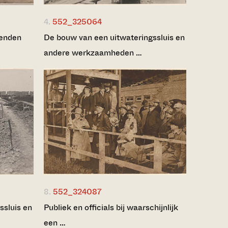
4.
552_325064
renden
De bouw van een uitwateringssluis en
andere werkzaamheden …
8.
552_324087
ssluis en
Publiek en officials bij waarschijnlijk
een …