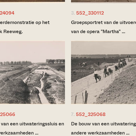
24094
3.
552_330112
rdemonstratie op het
Groepsportret van de uitvoe
rk Reeweg.
van de opera "Martha" …
325066
7.
552_325068
van een uitwateringssluis en
De bouw van een uitwatering
werkzaamheden …
andere werkzaamheden …