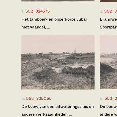
1.
552_324575
2.
552_3
Het tamboer- en pijperkorps Jubal
Brandwee
met vaandel, …
Sportpa
5.
552_325065
6.
552_
De bouw van een uitwateringssluis en
De bouw 
andere werkzaamheden …
andere 