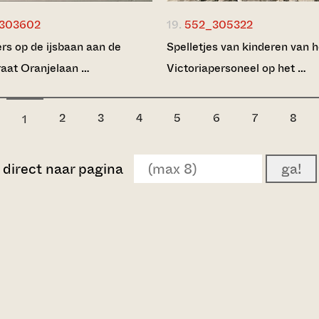
303602
19.
552_305322
rs op de ijsbaan aan de
Spelletjes van kinderen van h
aat Oranjelaan …
Victoriapersoneel op het …
2
3
4
5
6
7
8
1
direct naar pagina
ga!