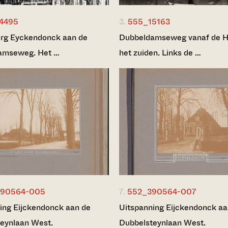
4495
3.
555_15163
rg Eyckendonck aan de
Dubbeldamseweg vanaf de H
amseweg. Het …
het zuiden. Links de …
390564-005
7.
552_390564-007
ing Eijckendonck aan de
Uitspanning Eijckendonck aa
eynlaan West.
Dubbelsteynlaan West.