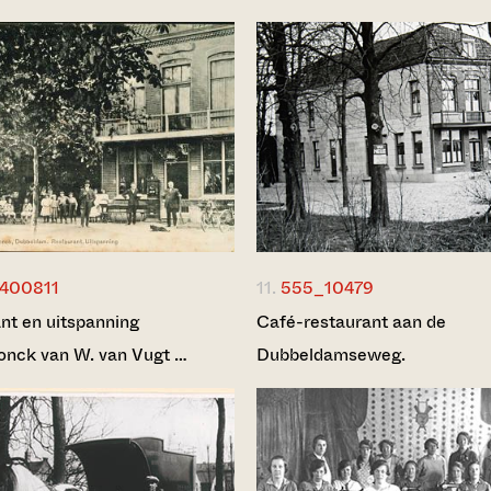
400811
11.
555_10479
nt en uitspanning
Café-restaurant aan de
onck van W. van Vugt …
Dubbeldamseweg.