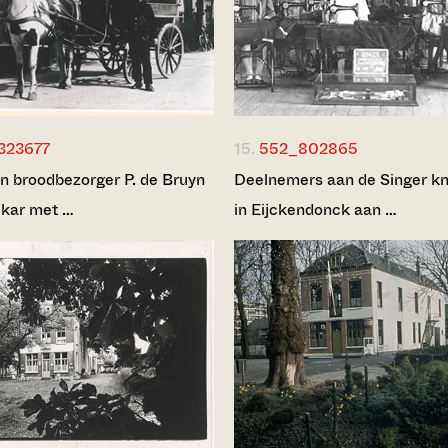
323677
15.
552_802865
n broodbezorger P. de Bruyn
Deelnemers aan de Singer kn
 kar met …
in Eijckendonck aan …