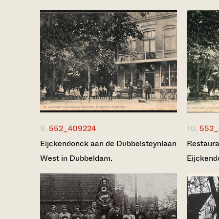
9.
552_409224
10.
552_
Eijckendonck aan de Dubbelsteynlaan
Restaura
West in Dubbeldam.
Eijckend