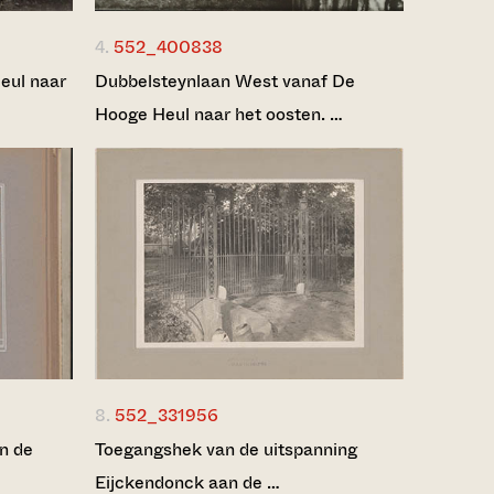
4.
552_400838
eul naar
Dubbelsteynlaan West vanaf De
Hooge Heul naar het oosten. …
8.
552_331956
n de
Toegangshek van de uitspanning
Eijckendonck aan de …