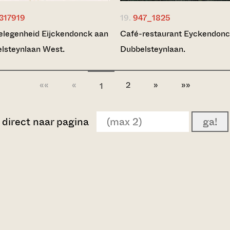
317919
19.
947_1825
legenheid Eijckendonck aan
Café-restaurant Eyckendonc
lsteynlaan West.
Dubbelsteynlaan.
««
«
2
»
»»
1
direct naar pagina
ga!