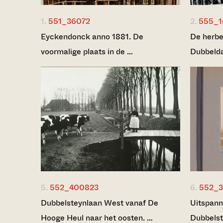
1.
551_36072
2.
555_1
Eyckendonck anno 1881. De
De herbe
voormalige plaats in de …
Dubbeld
5.
552_400823
6.
552_
Dubbelsteynlaan West vanaf De
Uitspann
Hooge Heul naar het oosten. …
Dubbelst