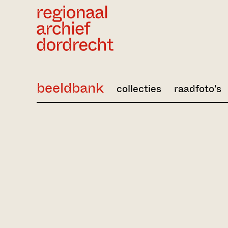
Ga direct naar de inhoud
beeldbank
collecties
raadfoto's