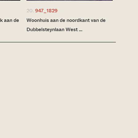
20.
947_1829
k aan de
Woonhuis aan de noordkant van de
Dubbelsteynlaan West …