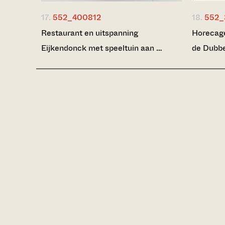
17.
552_400812
18.
552_
Restaurant en uitspanning
Horecage
Eijkendonck met speeltuin aan …
de Dubbe