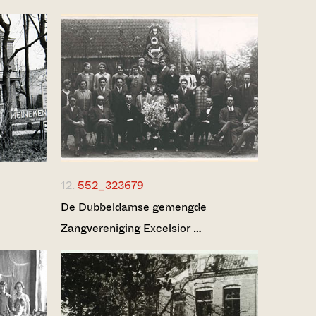
12.
552_323679
De Dubbeldamse gemengde
Zangvereniging Excelsior …