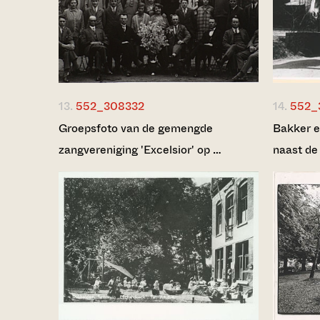
13.
552_308332
14.
552_
Groepsfoto van de gemengde
Bakker e
zangvereniging 'Excelsior' op …
naast de