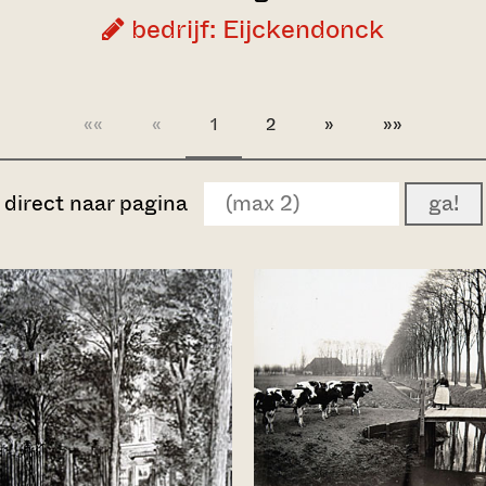
bedrijf: Eijckendonck
««
«
1
2
»
»»
direct naar pagina
ga!