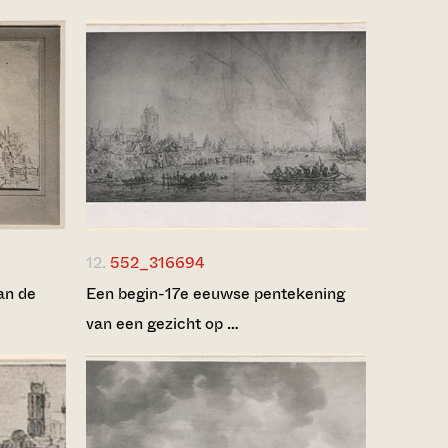
12.
552_316694
an de
Een begin-17e eeuwse pentekening
van een gezicht op …