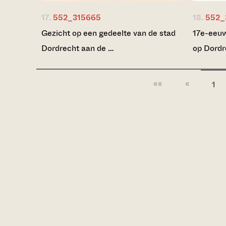
17.
552_315665
18.
552_
Gezicht op een gedeelte van de stad
17e-eeuw
Dordrecht aan de …
op Dordr
««
«
1