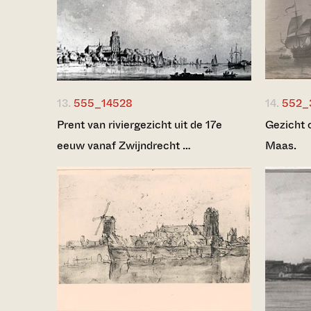
13.
555_14528
14.
552_
Prent van riviergezicht uit de 17e
Gezicht 
eeuw vanaf Zwijndrecht …
Maas.