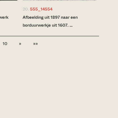
20.
555_14554
lwerk
Afbeelding uit 1897 naar een
borduurwerkje uit 1607. …
10
»
»»