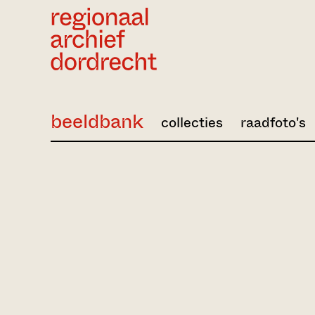
Ga direct naar de inhoud
beeldbank
collecties
raadfoto's