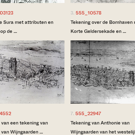
03123
3.
555_10578
ge Sura met attributen en
Tekening over de Bomhaven r
 op de …
Korte Geldersekade en …
4552
7.
555_22947
 van een tekening van
Tekening van Anthonie van
 van Wijngaarden …
Wijngaarden van het westeli