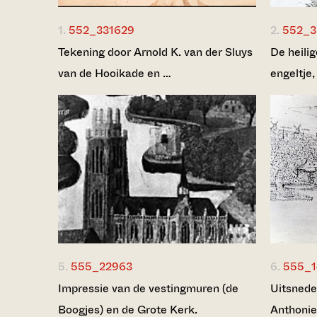
1.
552_331629
2.
552_3
Tekening door Arnold K. van der Sluys
De heili
van de Hooikade en …
engeltje,
5.
555_22963
6.
555_1
Impressie van de vestingmuren (de
Uitsnede
Boogjes) en de Grote Kerk.
Anthonie