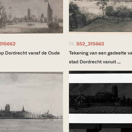
315662
15.
552_315663
op Dordrecht vanaf de Oude
Tekening van een gedeelte v
stad Dordrecht vanuit …