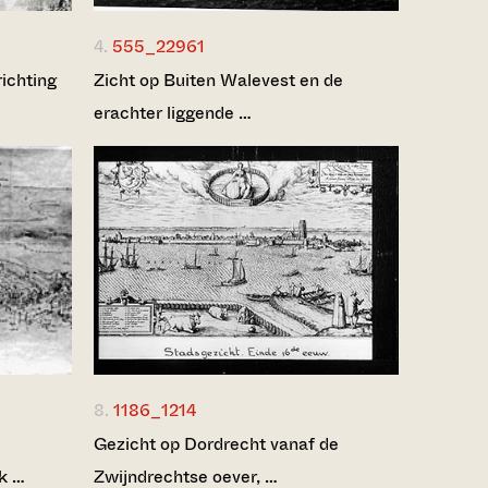
4.
555_22961
ichting
Zicht op Buiten Walevest en de
erachter liggende …
8.
1186_1214
Gezicht op Dordrecht vanaf de
jk …
Zwijndrechtse oever, …