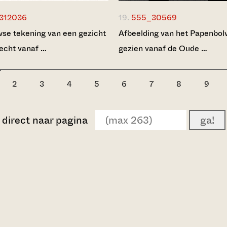
312036
19.
555_30569
se tekening van een gezicht
Afbeelding van het Papenbo
echt vanaf …
gezien vanaf de Oude …
2
3
4
5
6
7
8
9
direct naar pagina
ga!