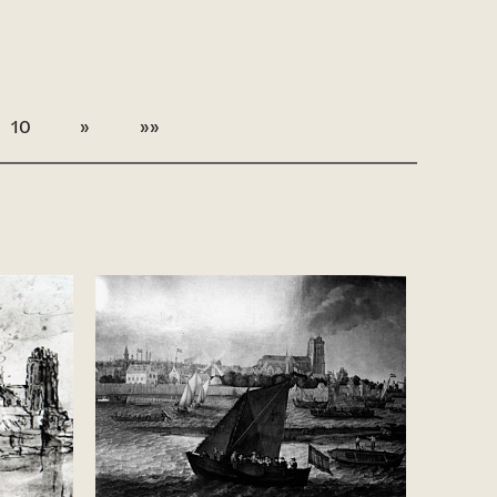
10
»
»»