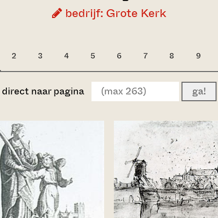
bedrijf: Grote Kerk
2
3
4
5
6
7
8
9
direct naar pagina
ga!