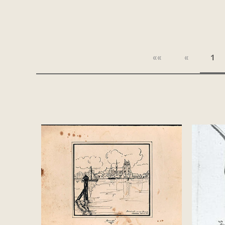
««
«
1