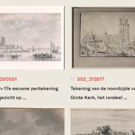
350581
11.
552_313877
n-17e eeuwse pentekening
Tekening van de noordzijde v
gezicht op …
Grote Kerk, het rondeel …