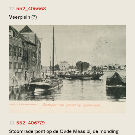
12.
552_405668
Veerplein (?)
13.
552_406779
Stoomraderpont op de Oude Maas bij de monding