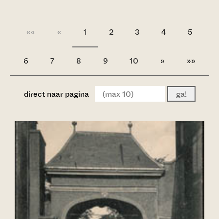
««
«
1
2
3
4
5
6
7
8
9
10
»
»»
direct naar pagina
ga!