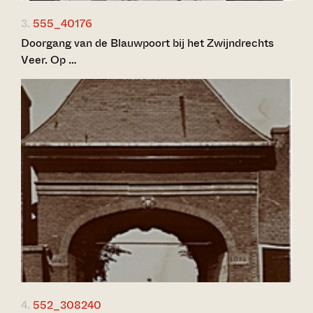
3.
555_40176
Doorgang van de Blauwpoort bij het Zwijndrechts
Veer. Op …
4.
552_308240