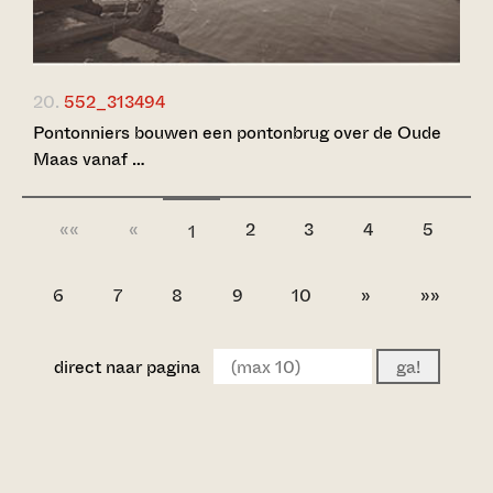
20.
552_313494
Pontonniers bouwen een pontonbrug over de Oude
Maas vanaf …
««
«
2
3
4
5
1
6
7
8
9
10
»
»»
direct naar pagina
ga!