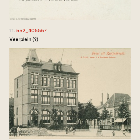
11.
552_405667
Veerplein (?)