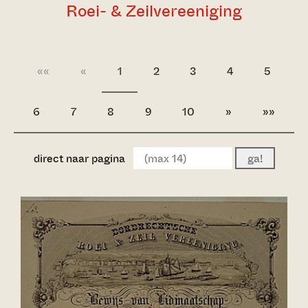
Roei- & Zeilvereeniging
««
«
1
2
3
4
5
6
7
8
9
10
»
»»
direct naar pagina
ga!