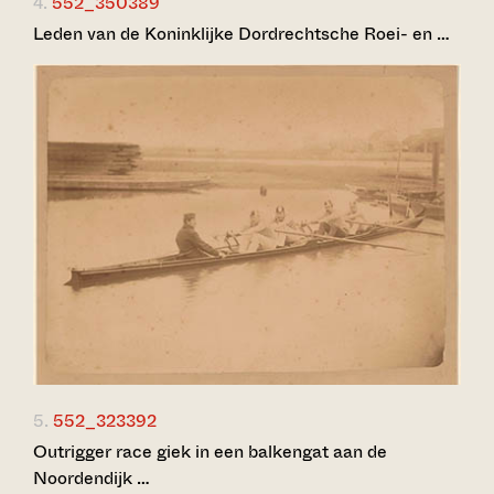
4.
552_350389
Leden van de Koninklijke Dordrechtsche Roei- en …
5.
552_323392
Outrigger race giek in een balkengat aan de
Noordendijk …