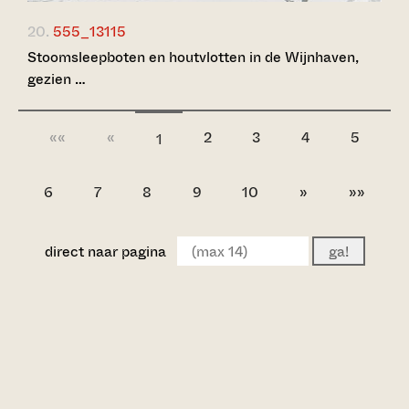
20.
555_13115
Stoomsleepboten en houtvlotten in de Wijnhaven,
gezien …
««
«
2
3
4
5
1
6
7
8
9
10
»
»»
direct naar pagina
ga!