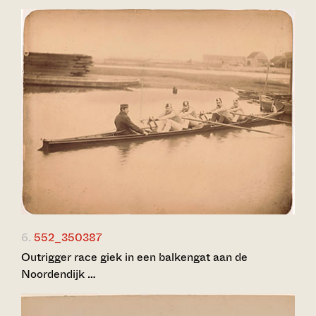
6.
552_350387
Outrigger race giek in een balkengat aan de
Noordendijk …