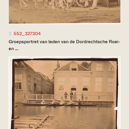
2.
552_327304
Groepsportret van leden van de Dordrechtsche Roei-
en …