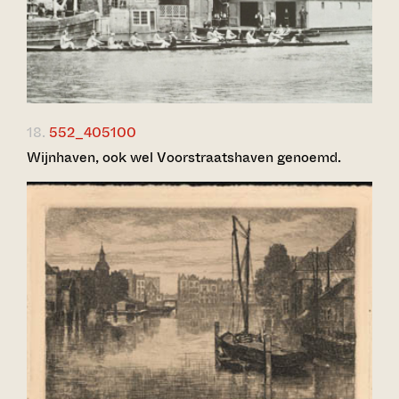
18.
552_405100
Wijnhaven, ook wel Voorstraatshaven genoemd.