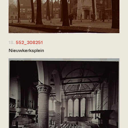
18.
552_308251
Nieuwkerksplein