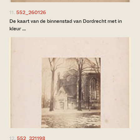
11.
552_260126
De kaart van de binnenstad van Dordrecht met in
kleur …
12.
552_321198