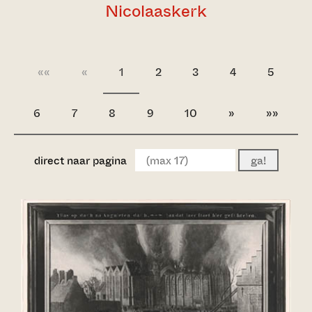
Nicolaaskerk
««
«
1
2
3
4
5
6
7
8
9
10
»
»»
direct naar pagina
ga!