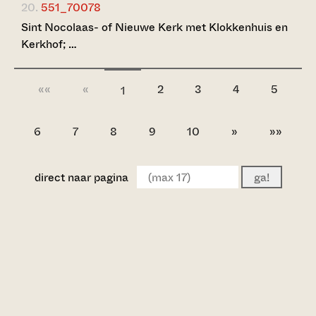
20.
551_70078
Sint Nocolaas- of Nieuwe Kerk met Klokkenhuis en
Kerkhof; …
««
«
2
3
4
5
1
6
7
8
9
10
»
»»
direct naar pagina
ga!