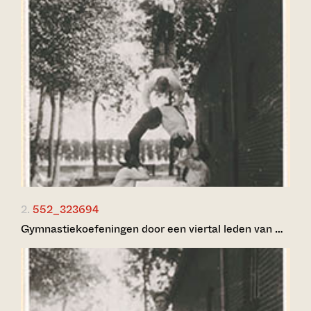
2.
552_323694
Gymnastiekoefeningen door een viertal leden van …