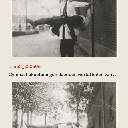
3.
552_323695
Gymnastiekoefeningen door een viertal leden van …