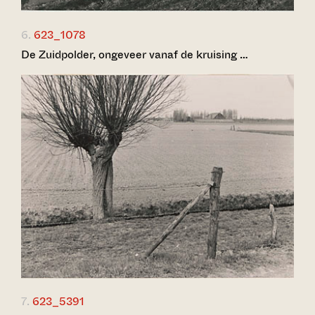
6.
623_1078
De Zuidpolder, ongeveer vanaf de kruising …
7.
623_5391