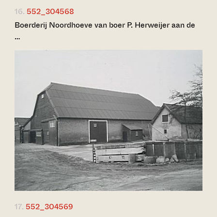
16.
552_304568
Boerderij Noordhoeve van boer P. Herweijer aan de
…
17.
552_304569