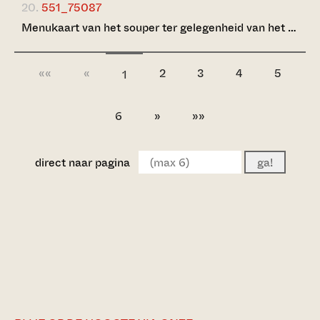
20.
551_75087
Menukaart van het souper ter gelegenheid van het …
««
«
2
3
4
5
1
6
»
»»
direct naar pagina
ga!