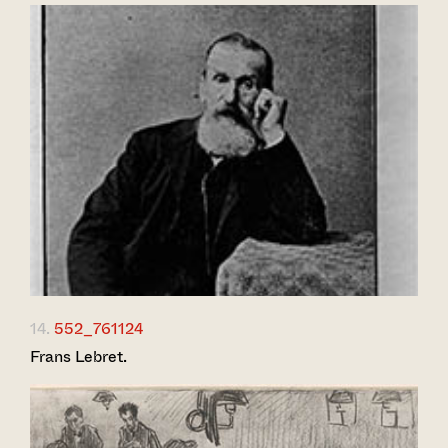
14.
552_761124
Frans Lebret.