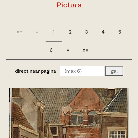
Pictura
««
«
1
2
3
4
5
6
»
»»
direct naar pagina
ga!