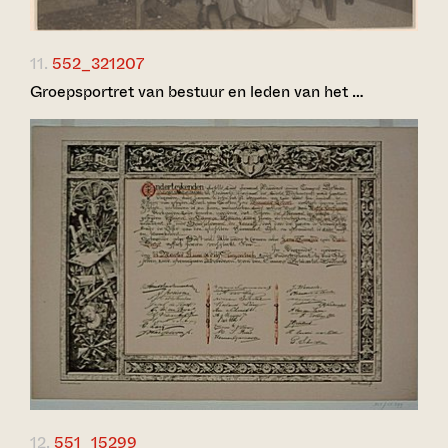
11.
552_321207
Groepsportret van bestuur en leden van het …
12.
551_15299