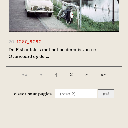
20.
1067_9090
De Elshoutsluis met het polderhuis van de
Overwaard op de …
««
«
2
»
»»
1
direct naar pagina
ga!