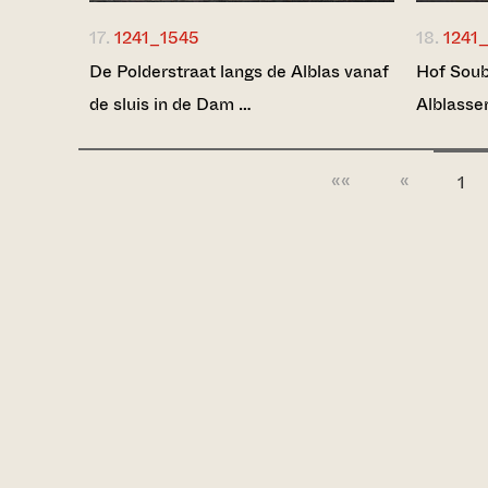
17.
1241_1545
18.
1241
De Polderstraat langs de Alblas vanaf
Hof Soub
de sluis in de Dam …
Alblasse
««
«
1