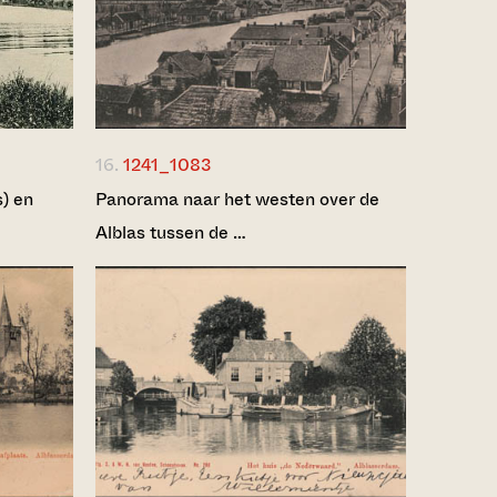
16.
1241_1083
s) en
Panorama naar het westen over de
Alblas tussen de …