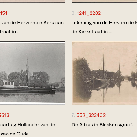
151
3.
1241_2232
 van de Hervormde Kerk aan
Tekening van de Hervormde 
traat in …
de Kerkstraat in …
5613
7.
552_323402
vaartuig Hollander van de
De Alblas in Bleskensgraaf.
 van de Oude …