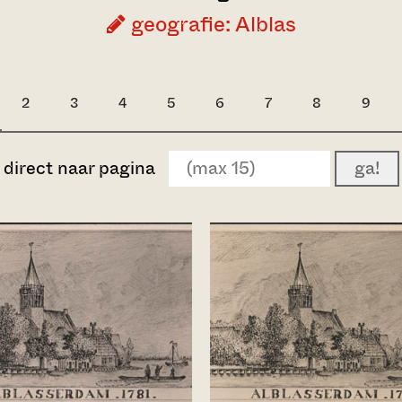
geografie: Alblas
2
3
4
5
6
7
8
9
direct naar pagina
ga!