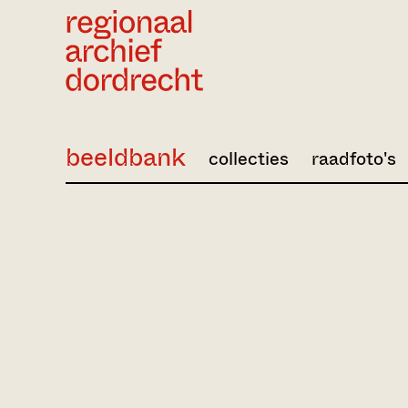
Ga direct naar de inhoud
beeldbank
collecties
raadfoto's