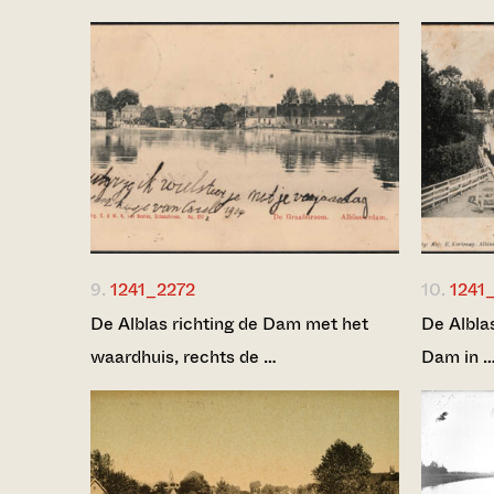
9.
1241_2272
10.
1241
De Alblas richting de Dam met het
De Alblas
waardhuis, rechts de …
Dam in 