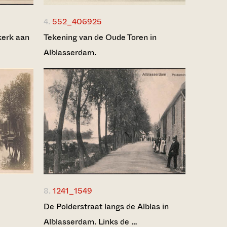
4.
552_406925
kerk aan
Tekening van de Oude Toren in
Alblasserdam.
8.
1241_1549
De Polderstraat langs de Alblas in
Alblasserdam. Links de …