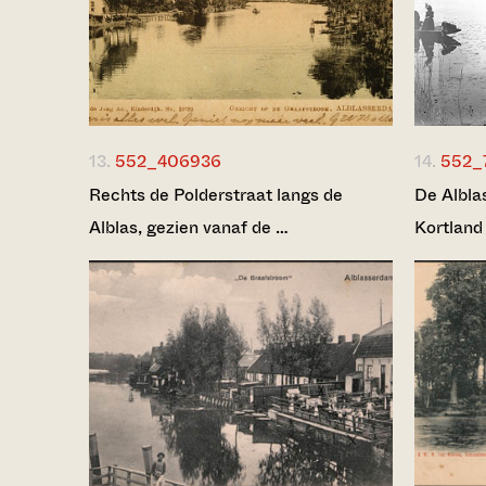
13.
552_406936
14.
552_
Rechts de Polderstraat langs de
De Alblas
Alblas, gezien vanaf de …
Kortland 