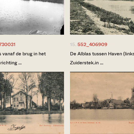
730031
15.
552_406909
 vanaf de brug in het
De Alblas tussen Haven (link
richting …
Zuiderstek.in …