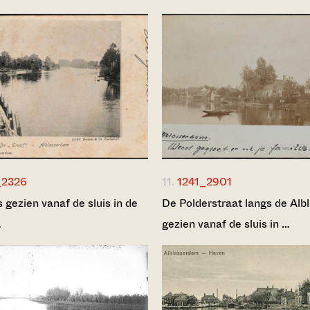
_2326
11.
1241_2901
 gezien vanaf de sluis in de
De Polderstraat langs de Alb
…
gezien vanaf de sluis in …