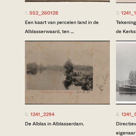
1.
552_260128
2.
1241_1
Een kaart van percelen land in de
Tekening
Alblasserwaard, ten …
de Kerks
5.
1241_2294
6.
1241_
De Alblas in Alblasserdam.
Directie
eigenaar