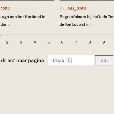
_2254
19.
1241_2256
urgh aan het Kortland in
Begraafplaats bij deOude To
rdam.
de Kerkstraat in …
2
3
4
5
6
7
8
9
direct naar pagina
ga!