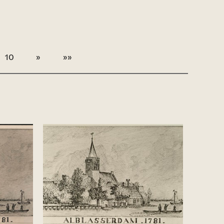
10
»
»»