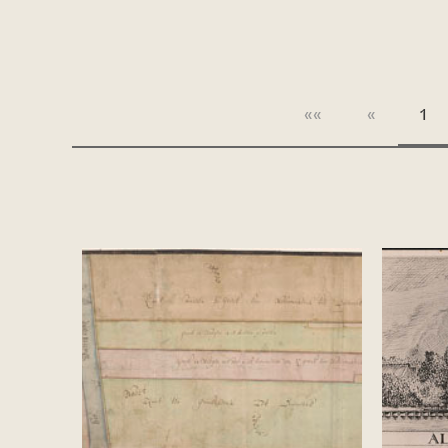
««
«
1