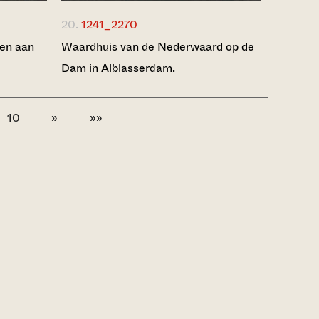
20.
1241_2270
ren aan
Waardhuis van de Nederwaard op de
Dam in Alblasserdam.
10
»
»»