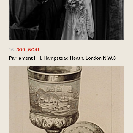
16.
309_5041
Parliament Hill, Hampstead Heath, London N.W.3