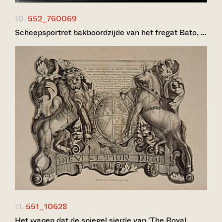
10.
552_760069
Scheepsportret bakboordzijde van het fregat Bato, …
11.
551_10628
Het wapen dat de spiegel sierde van 'The Royal