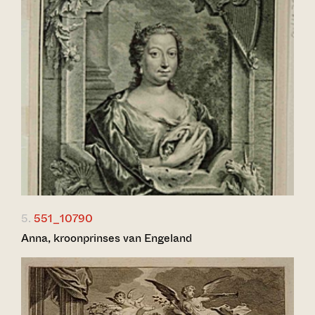
5.
551_10790
Anna, kroonprinses van Engeland