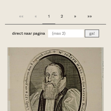
««
«
1
2
»
»»
direct naar pagina
ga!