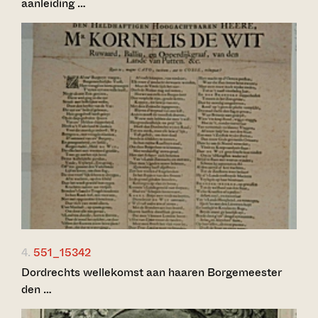
aanleiding …
4.
551_15342
Dordrechts wellekomst aan haaren Borgemeester
den …