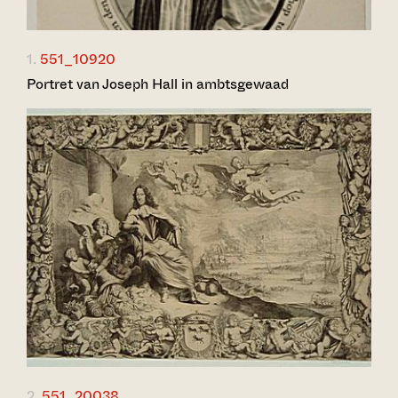
1.
551_10920
Portret van Joseph Hall in ambtsgewaad
2.
551_20038