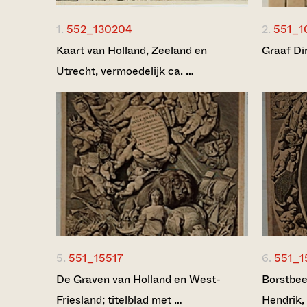
1.
552_130204
2.
551_1
Kaart van Holland, Zeeland en
Graaf Dir
Utrecht, vermoedelijk ca. …
5.
551_15517
6.
551_1
De Graven van Holland en West-
Borstbee
Friesland; titelblad met …
Hendrik,