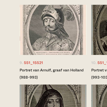
9.
551_15521
10.
551_
Portret van Arnulf, graaf van Holland
Portret v
(988-993)
(993-10