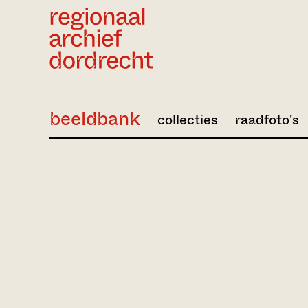
Ga direct naar de inhoud
beeldbank
collecties
raadfoto's