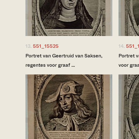
13.
551_15525
14.
551_
Portret van Geertruid van Saksen,
Portret 
regentes voor graaf …
voor gra