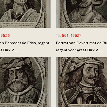
15526
15.
551_15527
van Robrecht de Fries, regent
Portret van Govert met de Bu
af Dirk V …
regent voor graaf Dirk V …