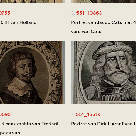
0755
3.
551_10863
k III van Holland
Portret van Jacob Cats met 4
vers van Cats
5593
7.
551_15519
ld naar rechts van Frederik
Portret van Dirk I, graaf van 
 prins van …