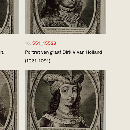
16.
551_15528
lt,
Portret van graaf Dirk V van Holland
(1061-1091)