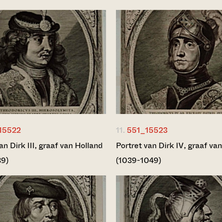
15522
11.
551_15523
an Dirk III, graaf van Holland
Portret van Dirk IV, graaf va
39)
(1039-1049)