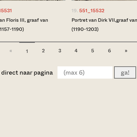
15531
19.
551_15532
an Floris III, graaf van
Portret van Dirk VII,graaf va
(1157-1190)
(1190-1203)
«
2
3
4
5
6
»
1
direct naar pagina
ga!