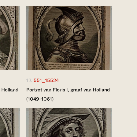
12.
551_15524
n Holland
Portret van Floris I, graaf van Holland
(1049-1061)