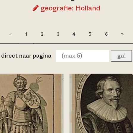
geografie: Holland
«
1
2
3
4
5
6
»
direct naar pagina
ga!