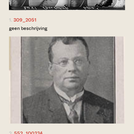
1.
309_2051
geen beschrijving
2.
552_100334