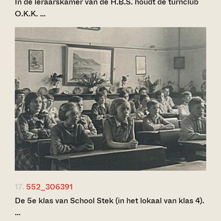
In de leraarskamer van de H.B.S. houdt de turnclub
O.K.K. …
17.
552_306391
De 5e klas van School Stek (in het lokaal van klas 4).
…