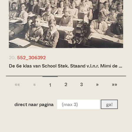
20.
552_306392
De 6e klas van School Stek. Staand v.l.n.r. Mimi de …
««
«
2
3
»
»»
1
direct naar pagina
ga!