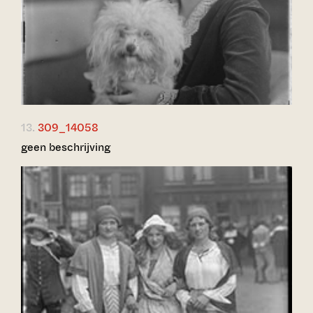
13.
309_14058
geen beschrijving