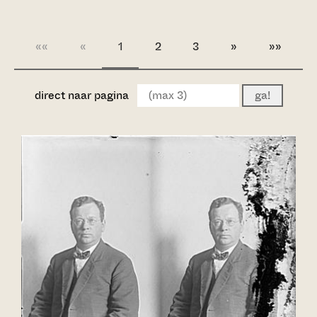
««
«
1
2
3
»
»»
direct naar pagina
ga!