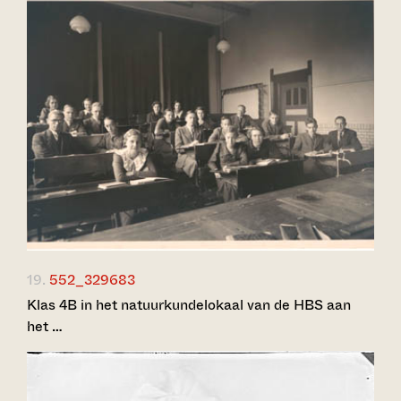
19.
552_329683
Klas 4B in het natuurkundelokaal van de HBS aan
het …