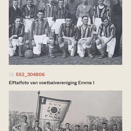
13.
552_304806
Elftalfoto van voetbalvereniging Emma I