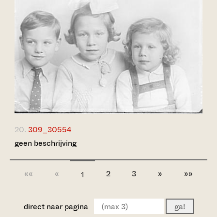
20.
309_30554
geen beschrijving
««
«
2
3
»
»»
1
direct naar pagina
ga!