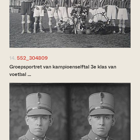
14.
552_304809
Groepsportret van kampioenselftal 3e klas van
voetbal …