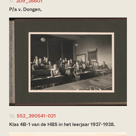
17.
309_26601
P/a v. Dongen,
18.
552_390541-021
Klas 4B-1 van de HBS in het leerjaar 1937-1938.