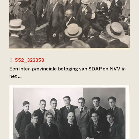
6.
552_322358
Een inter-provinciale betoging van SDAP en NVV in
het …