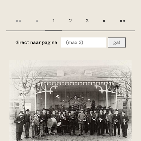
««
«
1
2
3
»
»»
direct naar pagina
ga!