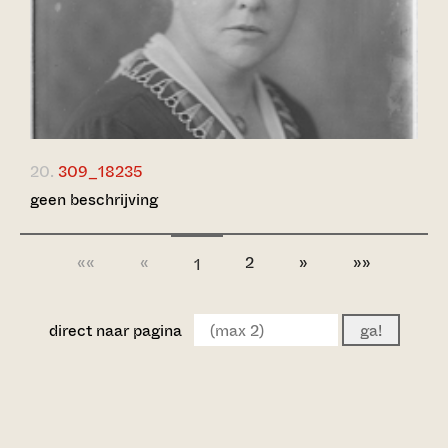
20.
309_18235
geen beschrijving
««
«
2
»
»»
1
direct naar pagina
ga!