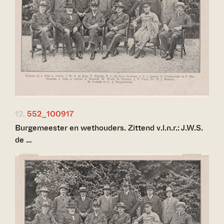
12.
552_100917
Burgemeester en wethouders. Zittend v.l.n.r.: J.W.S.
de …