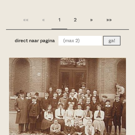
««
«
1
2
»
»»
direct naar pagina
ga!