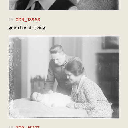
15.
309_13968
geen beschrijving
16.
309_15327