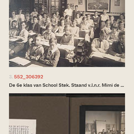
3.
552_306392
De 6e klas van School Stek. Staand v.l.n.r. Mimi de …