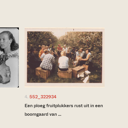
4.
552_322934
Een ploeg fruitplukkers rust uit in een
boomgaard van …