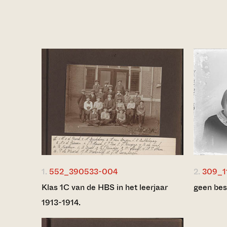
1.
552_390533-004
2.
309_1
Klas 1C van de HBS in het leerjaar
geen bes
1913-1914.