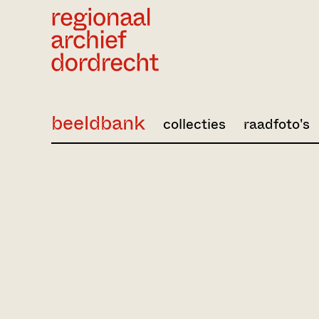
Ga direct naar de inhoud
beeldbank
collecties
raadfoto's