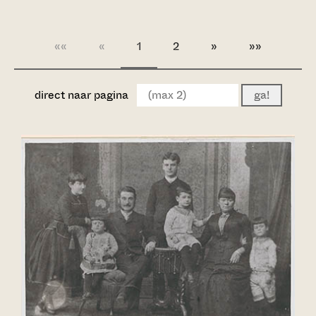
««
«
1
2
»
»»
direct naar pagina
ga!