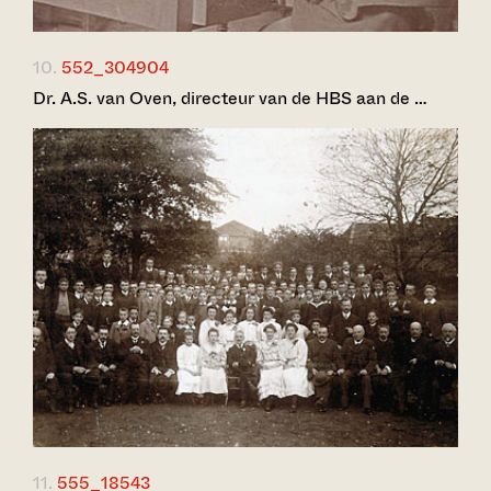
10.
552_304904
Dr. A.S. van Oven, directeur van de HBS aan de …
11.
555_18543