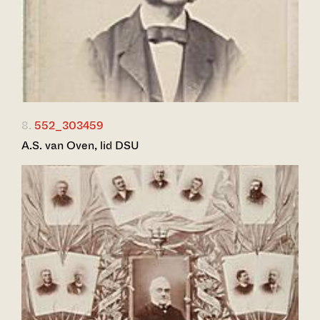
8.
552_303459
A.S. van Oven, lid DSU