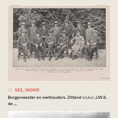
10.
552_100921
Burgemeester en wethouders. Zittend v.l.n.r.: J.W.S.
de …