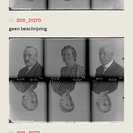
15.
309_31270
geen beschrijving
16.
309_31271