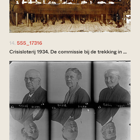
14.
555_17316
Crisisloterij 1934. De commissie bij de trekking in …