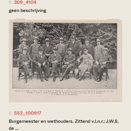
8.
309_4104
geen beschrijving
9.
552_100917
Burgemeester en wethouders. Zittend v.l.n.r.: J.W.S.
de …