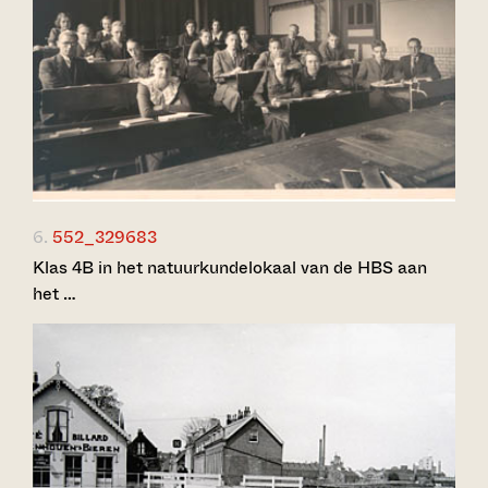
6.
552_329683
Klas 4B in het natuurkundelokaal van de HBS aan
het …