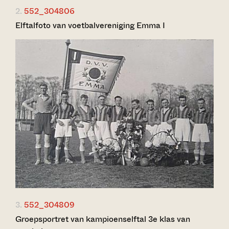
2.
552_304806
Elftalfoto van voetbalvereniging Emma I
3.
552_304809
Groepsportret van kampioenselftal 3e klas van