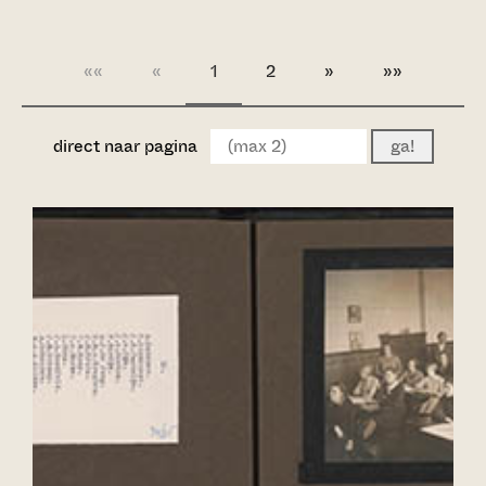
««
«
1
2
»
»»
direct naar pagina
ga!