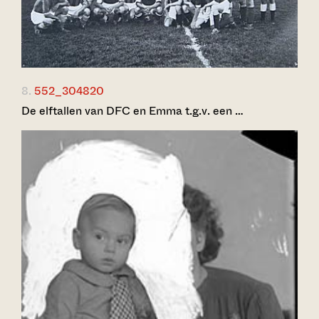
8.
552_304820
De elftallen van DFC en Emma t.g.v. een …