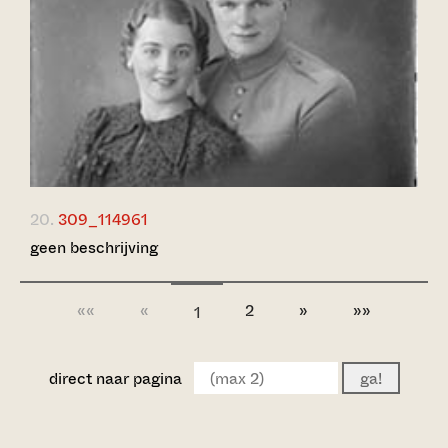
20.
309_114961
geen beschrijving
««
«
2
»
»»
1
direct naar pagina
ga!