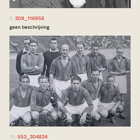
9.
309_116958
geen beschrijving
10.
552_304824