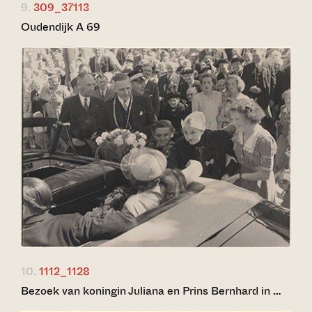
9.
309_37113
Oudendijk A 69
10.
1112_1128
Bezoek van koningin Juliana en Prins Bernhard in …