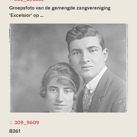
Groepsfoto van de gemengde zangvereniging
'Excelsior' op …
3.
309_9609
B261