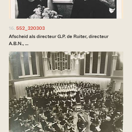
16.
552_320303
Afscheid als directeur G.P. de Ruiter, directeur
A.B.N., …