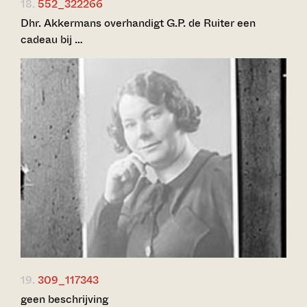
18.
552_322266
Dhr. Akkermans overhandigt G.P. de Ruiter een
cadeau bij …
19.
309_117343
geen beschrijving