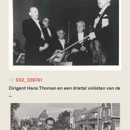
12.
552_328761
Dirigent Hans Thoman en een drietal violisten van de
…