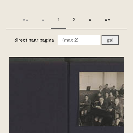
««
«
1
2
»
»»
direct naar pagina
ga!