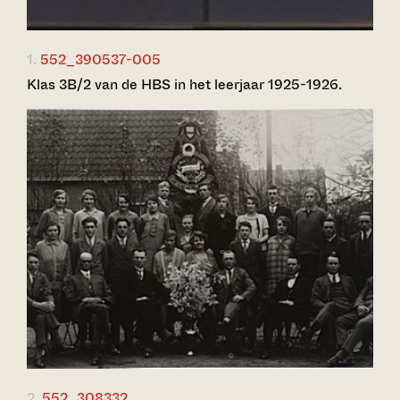
1.
552_390537-005
Klas 3B/2 van de HBS in het leerjaar 1925-1926.
2.
552_308332