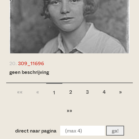
20.
309_11696
geen beschrijving
««
«
2
3
4
»
1
»»
direct naar pagina
ga!