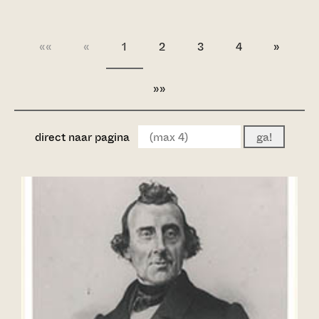
««
«
1
2
3
4
»
»»
direct naar pagina
ga!