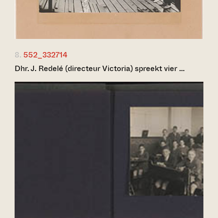
8.
552_332714
Dhr. J. Redelé (directeur Victoria) spreekt vier …