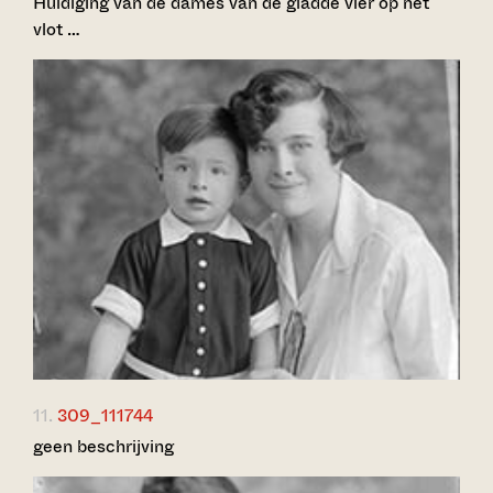
Huldiging van de dames van de gladde vier op het
vlot …
11.
309_111744
geen beschrijving