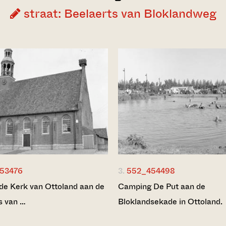
straat: Beelaerts van Bloklandweg
53476
3.
552_454498
e Kerk van Ottoland aan de
Camping De Put aan de
s van …
Bloklandsekade in Ottoland.