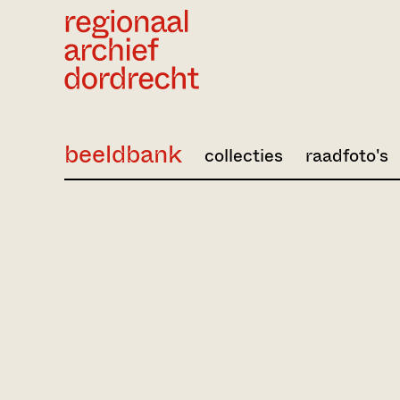
Ga direct naar de inhoud
beeldbank
collecties
raadfoto's