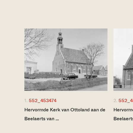
1.
552_453474
2.
552_4
Hervormde Kerk van Ottoland aan de
Hervormd
Beelaerts van …
Beelaert