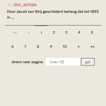
20.
552_307586
Door Jacob van Strij geschilderd behang dat tot 1893
in …
««
«
2
3
4
5
1
6
7
8
9
10
»
»»
direct naar pagina
ga!