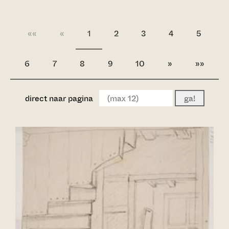
««
«
1
2
3
4
5
6
7
8
9
10
»
»»
direct naar pagina
ga!