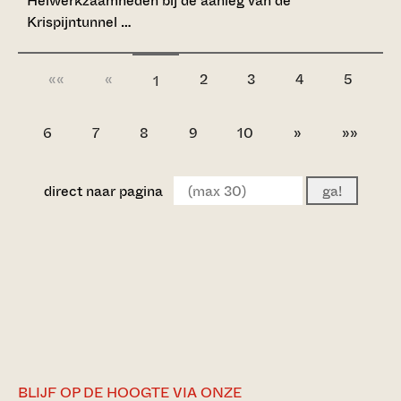
Heiwerkzaamheden bij de aanleg van de
Krispijntunnel …
««
«
2
3
4
5
1
6
7
8
9
10
»
»»
direct naar pagina
ga!
BLIJF OP DE HOOGTE VIA ONZE