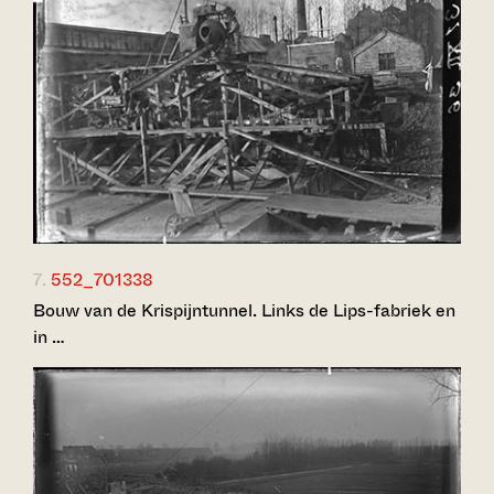
7.
552_701338
Bouw van de Krispijntunnel. Links de Lips-fabriek en
in …