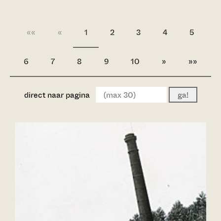
««
«
1
2
3
4
5
6
7
8
9
10
»
»»
direct naar pagina
ga!