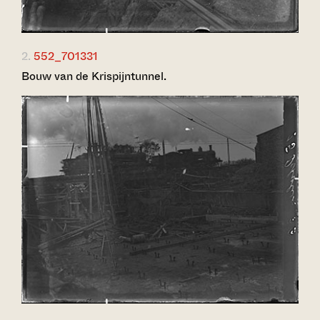
2.
552_701331
Bouw van de Krispijntunnel.