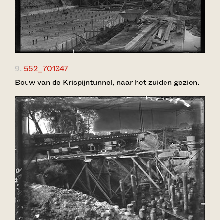
9.
552_701347
Bouw van de Krispijntunnel, naar het zuiden gezien.