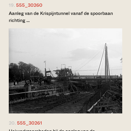
19.
555_30260
Aanleg van de Krispijntunnel vanaf de spoorbaan
richting …
20.
555_30261