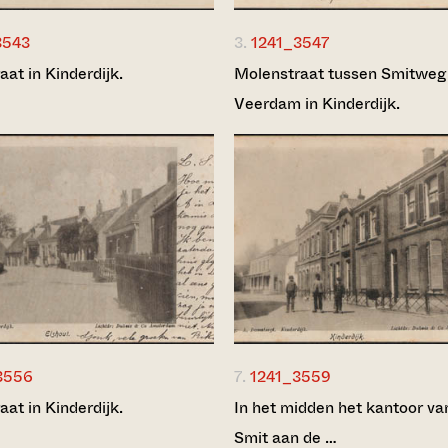
3543
3.
1241_3547
at in Kinderdijk.
Molenstraat tussen Smitweg
Veerdam in Kinderdijk.
3556
7.
1241_3559
at in Kinderdijk.
In het midden het kantoor va
Smit aan de …