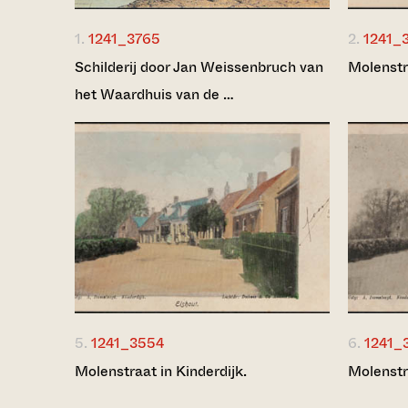
1.
1241_3765
2.
1241_
Schilderij door Jan Weissenbruch van
Molenstra
het Waardhuis van de …
5.
1241_3554
6.
1241_
Molenstraat in Kinderdijk.
Molenstra