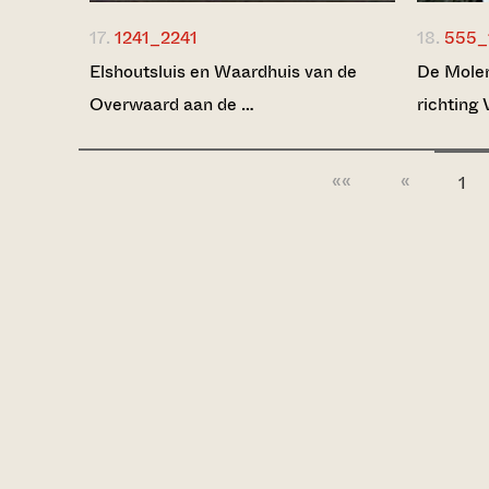
17.
1241_2241
18.
555_
Elshoutsluis en Waardhuis van de
De Molen
Overwaard aan de …
richting
««
«
1