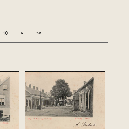
10
»
»»