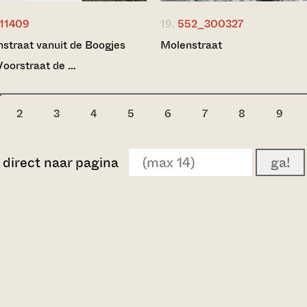
11409
19.
552_300327
straat vanuit de Boogjes
Molenstraat
 Voorstraat de …
2
3
4
5
6
7
8
9
direct naar pagina
ga!