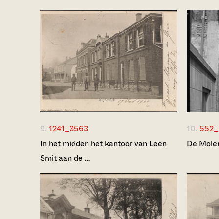
9.
1241_3563
10.
552_
In het midden het kantoor van Leen
De Molen
Smit aan de …