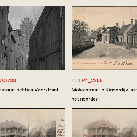
701788
11.
1241_2268
straat richting Voorstraat.
Molenstraat in Kinderdijk, ge
het noorden.