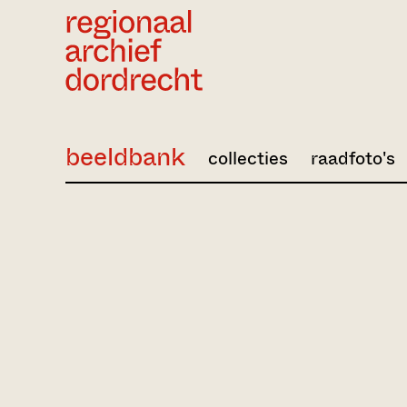
Ga direct naar de inhoud
beeldbank
collecties
raadfoto's