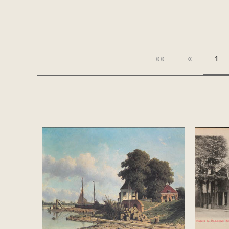
««
«
1