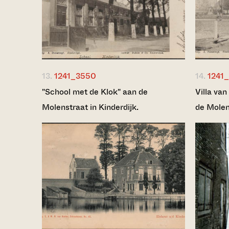
13.
1241_3550
14.
1241
"School met de Klok" aan de
Villa va
Molenstraat in Kinderdijk.
de Molen