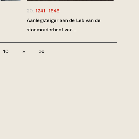
20.
1241_1848
Aanlegsteiger aan de Lek van de
stoomraderboot van …
10
»
»»