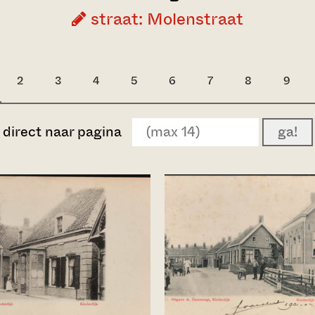
straat: Molenstraat
2
3
4
5
6
7
8
9
direct naar pagina
ga!