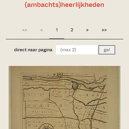
(ambachts)heerlijkheden
««
«
1
2
»
»»
direct naar pagina
ga!