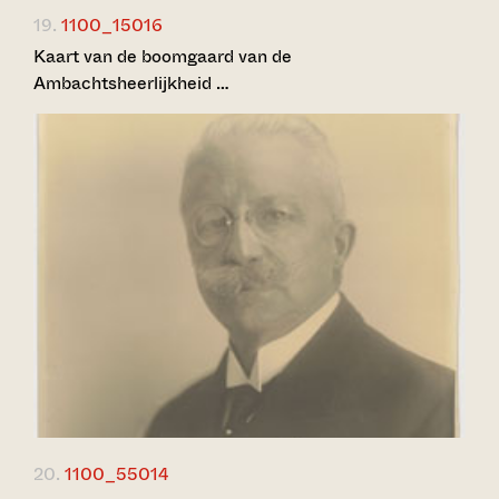
19.
1100_15016
Kaart van de boomgaard van de
Ambachtsheerlijkheid …
20.
1100_55014