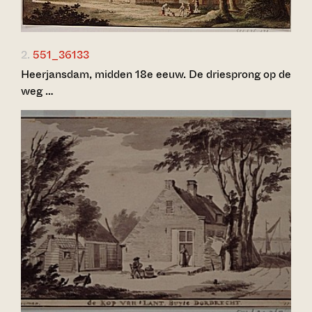
2.
551_36133
Heerjansdam, midden 18e eeuw. De driesprong op de
weg …