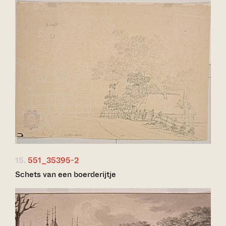
15.
551_35395-2
Schets van een boerderijtje