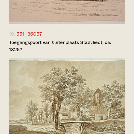
19.
551_36057
Toegangspoort van buitenplaats Stadvliedt, ca.
1825?