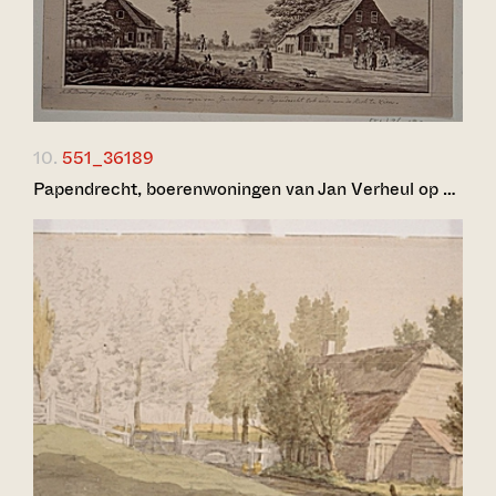
10.
551_36189
Papendrecht, boerenwoningen van Jan Verheul op …