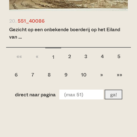
20.
551_40086
Gezicht op een onbekende boerderij op het Eiland
van …
««
«
2
3
4
5
1
6
7
8
9
10
»
»»
direct naar pagina
ga!