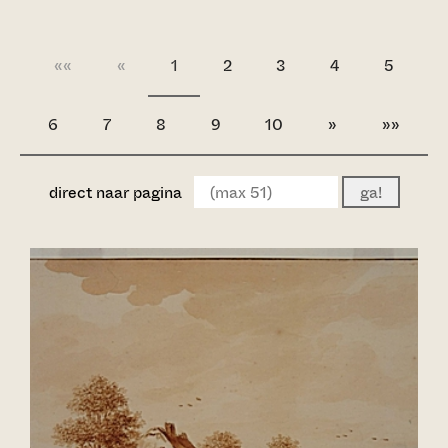
««
«
1
2
3
4
5
6
7
8
9
10
»
»»
direct naar pagina
ga!